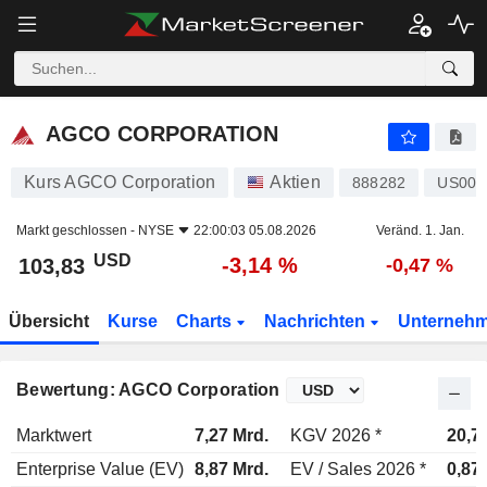
AGCO CORPORATION
103,83
$
-3,14 %
AGCO CORPORATION
Kurs AGCO Corporation
Aktien
888282
US001
Markt geschlossen -
NYSE
22:00:03 05.08.2026
Veränd. 1. Jan.
USD
-3,14 %
103,83
-0,47 %
Übersicht
Kurse
Charts
Nachrichten
Unterneh
Bewertung: AGCO Corporation
Marktwert
7,27 Mrd.
KGV 2026 *
20,7
Enterprise Value (EV)
8,87 Mrd.
EV / Sales 2026 *
0,87