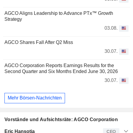
AGCO Aligns Leadership to Advance PTx™ Growth
Strategy
03.08.
AGCO Shares Fall After Q2 Miss
30.07.
AGCO Corporation Reports Earnings Results for the
Second Quarter and Six Months Ended June 30, 2026
30.07.
Mehr Börsen-Nachrichten
Vorstände und Aufsichtsräte: AGCO Corporation
Manager
Titel
Alter
Seit
Eric Hansotia
CEO