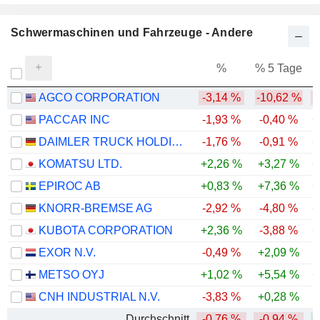
Schwermaschinen und Fahrzeuge - Andere
%
% 5 Tage
%
AGCO CORPORATION
-3,14 %
-10,62 %
PACCAR INC
-1,93 %
-0,40 %
+
DAIMLER TRUCK HOLDING AG
-1,76 %
-0,91 %
+
KOMATSU LTD.
+2,26 %
+3,27 %
+
EPIROC AB
+0,83 %
+7,36 %
+
KNORR-BREMSE AG
-2,92 %
-4,80 %
+
KUBOTA CORPORATION
+2,36 %
-3,88 %
+
EXOR N.V.
-0,49 %
+2,09 %
-
METSO OYJ
+1,02 %
+5,54 %
+
CNH INDUSTRIAL N.V.
-3,83 %
+0,28 %
-
Durchschnitt
-0,76 %
-0,94 %
+