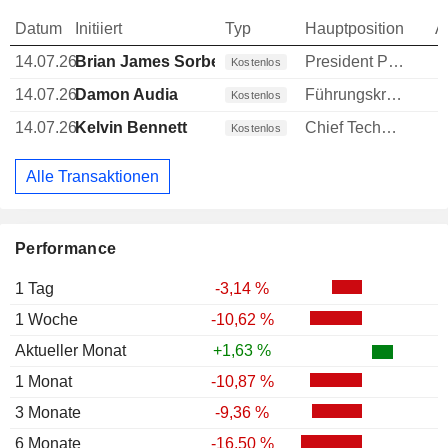
Datum
Initiiert
Typ
Hauptposition
A
14.07.26
Brian James Sorbe
President PTx
Kostenlos
14.07.26
Damon Audia
Führungskraft / leitender Angestellter
Kostenlos
14.07.26
Kelvin Bennett
Chief Technology Officer (CTO)
Kostenlos
Alle Transaktionen
Performance
1 Tag
-3,14 %
1 Woche
-10,62 %
Aktueller Monat
+1,63 %
1 Monat
-10,87 %
3 Monate
-9,36 %
6 Monate
-16,50 %