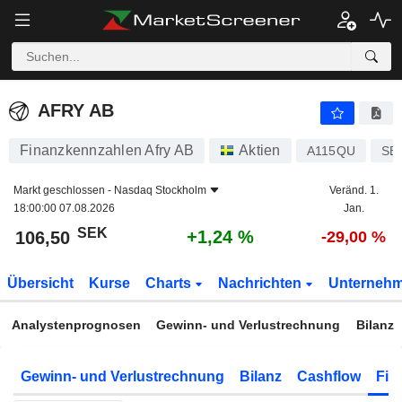
AFRY AB
106,50
kr
+1,24 %
AFRY AB
Finanzkennzahlen Afry AB
Aktien
A115QU
SE
Markt geschlossen -
Nasdaq Stockholm
Veränd. 1.
18:00:00 07.08.2026
Jan.
SEK
+1,24 %
106,50
-29,00 %
Übersicht
Kurse
Charts
Nachrichten
Unterneh
Analystenprognosen
Gewinn- und Verlustrechnung
Bilanz
Gewinn- und Verlustrechnung
Bilanz
Cashflow
Fin