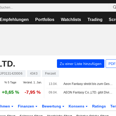
Empfehlungen
Portfolios
Watchlists
Trading
Scr
LTD.
Zu einer Liste hinzufügen
PDF-
JP3131420006
4343
Freizeit
% 5 Tage
Veränd. 1. Jan.
13.04.
Aeon Fantasy strebt bis zum Geschäftsjahr 2030 einen Umsatz von 150 Milliarden Yen an
+0,65 %
-7,95 %
09.04.
AEON Fantasy Co.,LTD. gibt Dividendenprognose für das am 28. Februar 2027 endende Geschäftsjahr bekannt
ehmen
Finanzen
Bewertung
Konsens
Ratings
Te