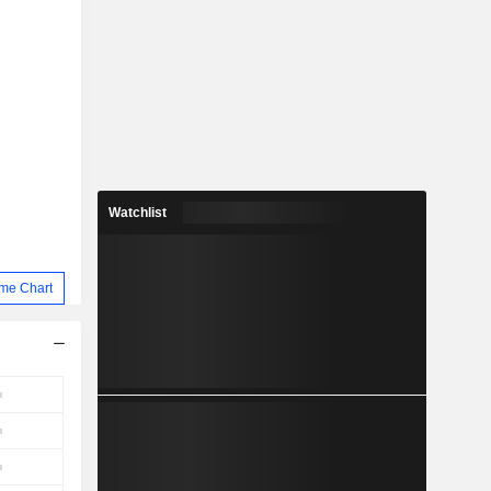
Watchlist
me Chart