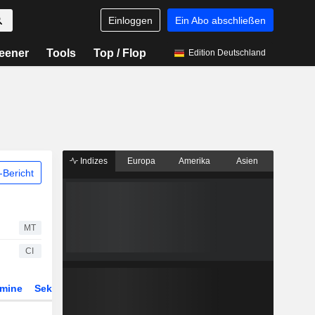
Einloggen
Ein Abo abschließen
eener
Tools
Top / Flop
Edition Deutschland
Indizes
Europa
Amerika
Asien
Bericht
MT
CI
rmine
Sektor
Derivate
ETFs