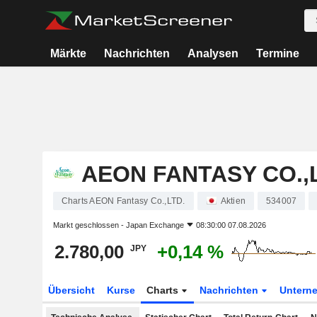
Märkte
Nachrichten
Analysen
Termine
AEON FANTASY CO.,
Charts AEON Fantasy Co.,LTD.
Aktien
534007
Markt geschlossen -
Japan Exchange
08:30:00 07.08.2026
2.780,00
+0,14 %
JPY
Übersicht
Kurse
Charts
Nachrichten
Untern