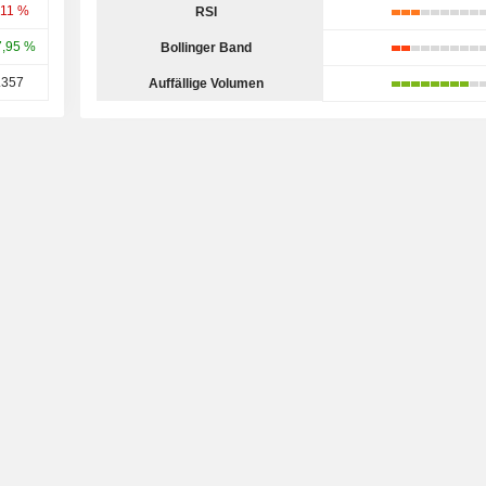
,11 %
RSI
7,95 %
Bollinger Band
.357
Auffällige Volumen