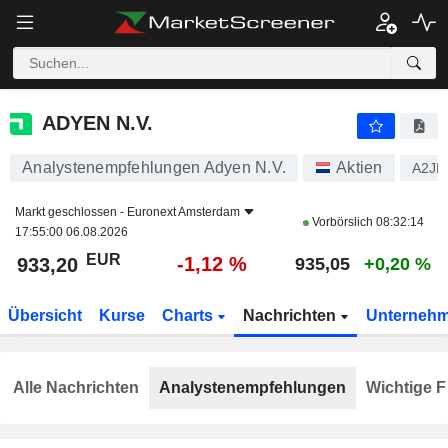
ADYEN N.V.
933,20
€
-1,12 %
ADYEN N.V.
Analystenempfehlungen Adyen N.V.
Aktien
A2JN
Markt geschlossen -
Euronext Amsterdam
Vorbörslich
08:32:14
17:55:00 06.08.2026
EUR
-1,12 %
933,20
935,05
+0,20 %
Übersicht
Kurse
Charts
Nachrichten
Unterneh
Alle Nachrichten
Analystenempfehlungen
Wichtige F