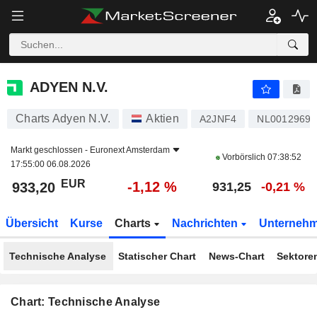
ADYEN N.V.
933,20
€
-1,12 %
ADYEN N.V.
Charts Adyen N.V.
Aktien
A2JNF4
NL00129691
Markt geschlossen -
Euronext Amsterdam
Vorbörslich
07:38:52
17:55:00 06.08.2026
EUR
-1,12 %
933,20
931,25
-0,21 %
Übersicht
Kurse
Charts
Nachrichten
Unterneh
Technische Analyse
Statischer Chart
News-Chart
Sektore
Chart: Technische Analyse