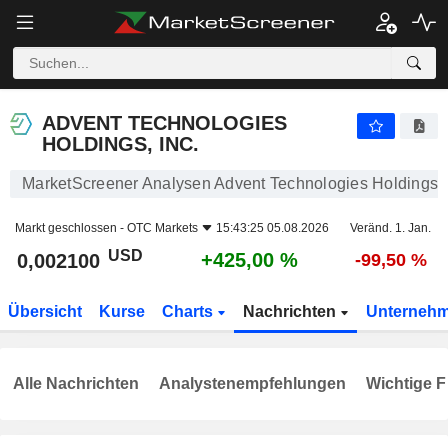
ADVENT TECHNOLOGIES HOLDINGS, INC.
0,002100
$
+425,00 %
ADVENT TECHNOLOGIES
HOLDINGS, INC.
MarketScreener Analysen Advent Technologies Holdings, 
Markt geschlossen -
OTC Markets
15:43:25 05.08.2026
Veränd. 1. Jan.
USD
+425,00 %
0,002100
-99,50 %
Übersicht
Kurse
Charts
Nachrichten
Unterneh
Alle Nachrichten
Analystenempfehlungen
Wichtige F