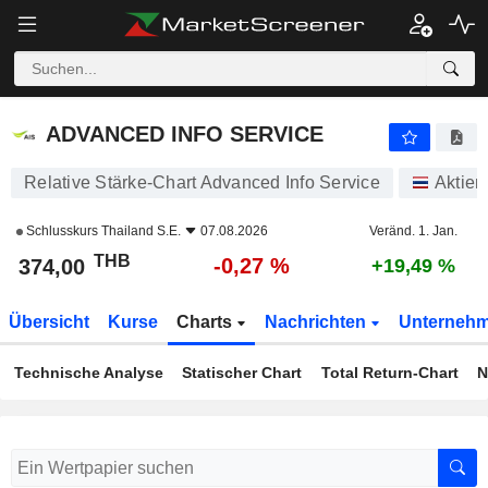
ADVANCED INFO SERVICE
374,00
฿
-0,27 %
ADVANCED INFO SERVICE
Relative Stärke-Chart Advanced Info Service
Aktien
Schlusskurs
Thailand S.E.
07.08.2026
Veränd. 1. Jan.
THB
-0,27 %
374,00
+19,49 %
Übersicht
Kurse
Charts
Nachrichten
Unterneh
Technische Analyse
Statischer Chart
Total Return-Chart
N