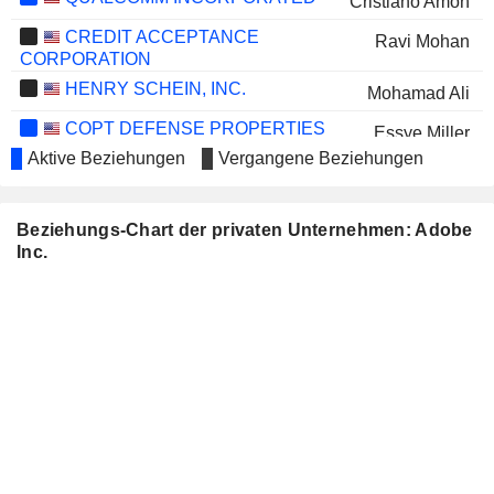
Cristiano Amon
CREDIT ACCEPTANCE
Ravi Mohan
CORPORATION
HENRY SCHEIN, INC.
Mohamad Ali
COPT DEFENSE PROPERTIES
Essye Miller
Aktive Beziehungen
Vergangene Beziehungen
CAL-MAINE FOODS, INC.
Melanie Boulden
YUM! BRANDS, INC.
Brett Biggs
Beziehungs-Chart der privaten Unternehmen: Adobe
Kathleen Oberg
Inc.
LENNAR CORPORATION
Amy Banse
ENOVIS CORPORATION
Sharon Wienbar
NETFLIX, INC.
Spencer Neumann
SYLOGIST LTD.
Andrea Ward
CHEGG, INC.
Dan Rosensweig
RENT THE RUNWAY, INC.
Dan Rosensweig