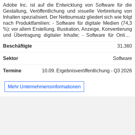
Adobe Inc. ist auf die Entwicklung von Software für die
Gestaltung, Veröffentlichung und visuelle Verbreitung von
Inhalten spezialisiert. Der Nettoumsatz gliedert sich wie folgt
nach Produktfamilien: - Software für digitale Medien (74,3
%): vor allem Erstellung, Illustration, Anzeige, Konvertierung
und Übertragung digitaler Inhalte; - Software für Online-
Marketing und Geschäftsprozessmanagement (24,7 %):
Beschäftigte
31.360
Web-Publishing, Informationssicherheit,
Unternehmensressourcenplanung,
Sektor
Software
Dokumentenproduktionsmanagement,
Anwendungsautomatisierungssoftware usw.; - Sonstiges (1
Termine
10.09.
Ergebnisveröffentlichung - Q3 2026
%): Software für hochauflösenden Druck, Online-
Schulungen usw. Der Nettoumsatz gliedert sich nach
Einnahmequellen in den Verkauf von Abonnements (96,4
Mehr Unternehmensinformationen
%), den Verkauf von Dienstleistungen (2,3 %; Beratung,
Schulung, Wartung und technischer Support) und den
Verkauf von Produkten (1,3 %). Der Nettoumsatz verteilt sich
geografisch wie folgt: Vereinigte Staaten (52,7 %), Amerika
(6,7 %), Europa/Naher Osten/Afrika (26,5 %) und
Asien/Pazifik (14,1 %).