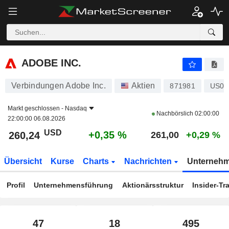
ADOBE INC.
260,24
$
+0,35 %
ADOBE INC.
Verbindungen Adobe Inc.
Aktien
871981
US00
Markt geschlossen -
Nasdaq
Nachbörslich
02:00:00
22:00:00 06.08.2026
USD
+0,35 %
260,24
261,00
+0,29 %
Übersicht
Kurse
Charts
Nachrichten
Unterneh
Profil
Unternehmensführung
Aktionärsstruktur
Insider-Tr
47
18
495