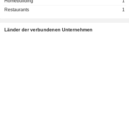
Homebuilding
1
Ann Lewnes
Restaurants
1
Mobile Marketing Association, Inc.
Lara Balazs
Miscellaneous Commercial Services
Pankaj Goel
Länder der verbundenen Unternehmen
pCloudy
Lalit Jain
Packaged Software
Mark Lipscomb
SemperVirens Ventures LLC
Joseph M. Martin
Investment Managers
John Hughes
Swift Ventures Management LLC
Brett Wilson
Investment Managers
Mark Lavelle
Deep Lake Capital Acquisition Corp.
Mark Lenhard
Financial Conglomerates
Bryan Vaniman
Twilio Ventures
Brandon Leen
Investment Managers