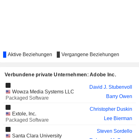
COMPASS, INC.
Steven Sordello
SCHNEIDER ELECTRIC SE
Abhay Parasnis
TUI AG
Maria Luisa Garaña Corces
ORACLE CORPORATION JAPAN
Garrett J. Ilg
DOLBY LABORATORIES,
Shriram Revankar
Aktive Beziehungen
Vergangene Beziehungen
INC.
TECHNOLOGY ONE LIMITED
Paul Robson
Verbundene private Unternehmen: Adobe Inc.
FIVE9, INC.
Ajay Awatramani
David J. Stubenvoll
FIDELITY
Anil Srinivasa Chakravarthy
Wowza Media Systems LLC
NATIONAL
Barry Owen
Packaged Software
INFORMATION
SERVICES, INC.
Christopher Duskin
Extole, Inc.
LEIDOS HOLDINGS, INC.
Essye Miller
Lee Bierman
Packaged Software
STRATOCOMM CORPORATION
Y. C. Lee
Steven Sordello
Santa Clara University
WORKDAY INC.