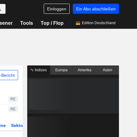
Einloggen
Ein Abo abschließen
eener
Tools
Top / Flop
Edition Deutschland
Indizes
Europa
Amerika
Asien
Bericht
RE
RE
ine
Sektor
Derivate
ETFs