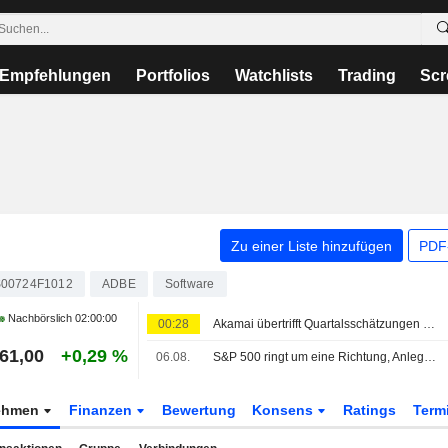
Empfehlungen
Portfolios
Watchlists
Trading
Scr
Zu einer Liste hinzufügen
PDF-
00724F1012
ADBE
Software
Nachbörslich
02:00:00
00:28
Akamai übertrifft Quartalsschätzungen dank Nachfrage nach Cloud-Infrastruktur
61,00
+0,29 %
06.08.
S&P 500 ringt um eine Richtung, Anleger warten auf Nahost-Deal; Softwarewerte unter Druck
ehmen
Finanzen
Bewertung
Konsens
Ratings
Term