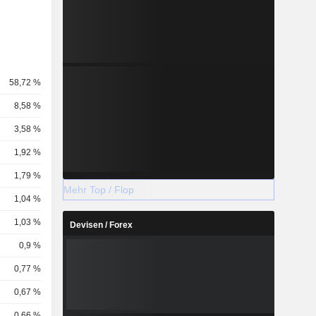
58,72 %
8,58 %
3,58 %
1,92 %
1,79 %
Mehr Top / Flop
1,04 %
1,03 %
Devisen / Forex
0,9 %
0,77 %
0,67 %
0,66 %