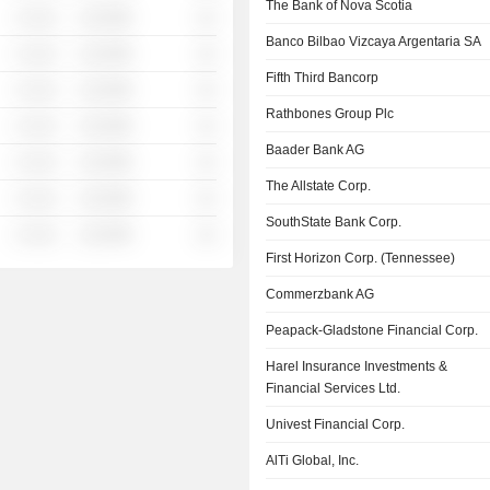
The Bank of Nova Scotia
░ ░░░
░░░░%
░░
Banco Bilbao Vizcaya Argentaria SA
░ ░░░
░░░░%
░░
Fifth Third Bancorp
░ ░░░
░░░░%
░░
Rathbones Group Plc
░ ░░░
░░░░%
░░
Baader Bank AG
░ ░░░
░░░░%
░░
The Allstate Corp.
░ ░░░
░░░░%
░░
SouthState Bank Corp.
░ ░░░
░░░░%
░░
First Horizon Corp. (Tennessee)
Commerzbank AG
Peapack-Gladstone Financial Corp.
Harel Insurance Investments &
Financial Services Ltd.
Univest Financial Corp.
AlTi Global, Inc.