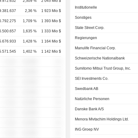
9.972.632
2,509 %
2 045 Mio $
Institutionelle
9.381.637
2,36 %
1 923 Mio $
Sonstiges
6.792.275
1,709 %
1 393 Mio $
State Street Corp.
6.500.657
1,635 %
1 333 Mio $
Regierungen
5.676.933
1,428 %
1 164 Mio $
Manulife Financial Corp.
5.571.545
1,402 %
1 142 Mio $
Schweizerische Nationalbank
░ ░░░
░░░░%
░░
Sumitomo Mitsui Trust Group, Inc.
░ ░░░
░░░░%
░░
SEI Investments Co.
░ ░░░
░░░░%
░░
Swedbank AB
░ ░░░
░░░░%
░░
Natürliche Personen
░ ░░░
░░░░%
░░
Danske Bank A/S
░ ░░░
░░░░%
░░
Menora Mivtachim Holdings Ltd.
░ ░░░
░░░░%
░░
ING Groep NV
░ ░░░
░░░░%
░░