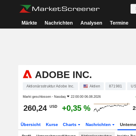
Märkte
Nachrichten
Analysen
Termine
ADOBE INC.
Aktionärsstruktur Adobe Inc.
Aktien
871981
US
Markt geschlossen -
Nasdaq
22:00:00 06.08.2026
260,24
+0,35 %
USD
2
Übersicht
Kurse
Charts
Nachrichten
Untern