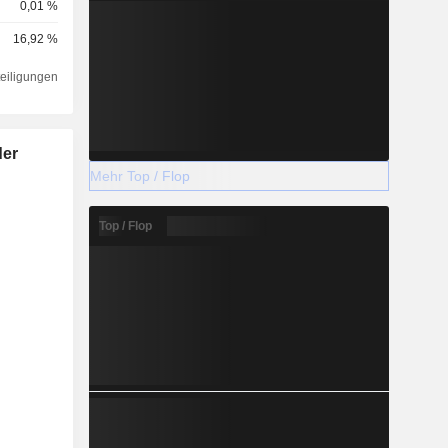
0,01 %
16,92 %
teiligungen
der
Mehr Top / Flop
Top / Flop