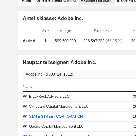
Profil
Unternehmensführung
Aktionärsstruktur
Insider-Tr
Anteilsklasse: Adobe Inc.
Vote
Menge
Streubesitz
Ko
Aktie A
1
599.500.000
396.597.223
( 66,15 %)
20
Hauptanteilseigner: Adobe Inc.
Name
BlackRock Advisors LLC
3
Vanguard Capital Management LLC
2
STATE STREET CORPORATION
1
Geode Capital Management LLC
1