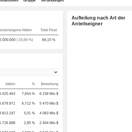
ansaktionen
Gruppe
Verbindungen
Aufteilung nach Art der
Anteilseigner
nzerneigene Aktien
Total Float
2.000.000
( 33,69 %)
66,15 %
Aktien
%
Bewertung
0.425.463
7,654 %
6 238 Mio $
6.679.971
6,712 %
5 470 Mio $
9.913.187
5,01 %
4 083 Mio $
1.726.888
2,95 %
2 404 Mio $