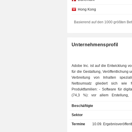
Hong Kong
Niederlande
Basierend auf den 1000 größten Be
Luxemburg
Südkorea
Unternehmensprofil
Irland
Belgien
Adobe Inc. ist auf die Entwicklung v
Natürliche Personen
für die Gestaltung, Veröffentlichung u
Verbreitung von Inhalten speziali
China
Nettoumsatz gliedert sich wie f
Italien
Produktfamilien: - Software für digitale Medien
(74,3 %): vor allem Erstellung, Ill
Portugal
Anzeige, Konvertierung und Üb
Beschäftigte
Finnland
digitaler Inhalte; - Software für Online-Marketing
und Geschäftsprozessmanagement 
Sektor
Israel
Web-Publishing, Informationssi
Termine
10.09.
Ergebnisveröffentlichun
Unternehmensressourcenplanung,
Spanien
Dokumentenproduktionsmanagement