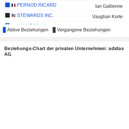
PERNOD RICARD
Ian Gallienne
STEWARDS INC.
Vaughan Korte
LANXESS AG
Birgit Biermann
Aktive Beziehungen
Vergangene Beziehungen
BJÖRN BORG AB
Joacim Sjödin
WACKER CHEMIE AG
Harald Sikorski
Beziehungs-Chart der privaten Unternehmen: adidas
AG
SMARTSTOP SELF STORAGE
Timothy Morris
REIT, INC.
SAP SE
Christian Klein
GROUPE BRUXELLES LAMBERT
Ian Gallienne
SA
RTL GROUP S.A.
Thomas Hermann Rabe
PUMA SE
Arthur Hoeld
HANG LUNG PROPERTIES
Tianfang Li
LIMITED
AP MOLLER MAERSK