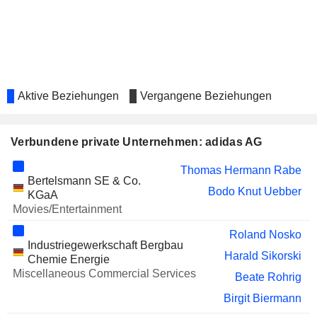
Kasper Bo Rørsted
LENOVO GROUP LIMITED
Kasper Bo Rørsted
SGS SA
Ian Gallienne
ELISA OYJ
Stuart Wells
Aktive Beziehungen
Vergangene Beziehungen
TECHNOTRANS SE
Florian Herger
MINOR INTERNATIONAL
Aurakanda Attavipach
Verbundene private Unternehmen: adidas AG
CALIDA HOLDING AG
Corinna Werkle
Thomas Hermann Rabe
MEDIOS AG
Florian Herger
Bertelsmann SE & Co.
Bodo Knut Uebber
KGaA
LIMONEIRA COMPANY
Peter Nolan
Movies/Entertainment
SPS COMMERCE, INC.
Fumbi Chima
Roland Nosko
Industriegewerkschaft Bergbau
SUPREMEX INC.
Harald Sikorski
Dany Paradis
Chemie Energie
Miscellaneous Commercial Services
Beate Rohrig
WARNER MUSIC GROUP
Mathias Döpfner
CORP.
Birgit Biermann
VOLVO CARS
Natalie Knight