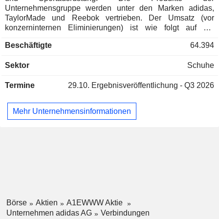
Unternehmensgruppe werden unter den Marken adidas,
TaylorMade und Reebok vertrieben. Der Umsatz (vor
konzerninternen Eliminierungen) ist wie folgt auf die
verschiedenen Produktfamilien verteilt: - Schuhe (59%); -
Beschäftigte
64.394
Kleidung (34,7%); - Sportausrüstung (6,3%): Golfausrüstung
(Golfschläger, Golfbälle, Golfhandschuhe, Eisen-Set, usw.;
Sektor
Schuhe
Weltmarktführer; TaylorMade und Maxfli), Golftaschen,
Golfbälle, usw. Ende 2025, der Vertrieb der Produkte erfolgt
Termine
29.10.
Ergebnisveröffentlichung - Q3 2026
über ein Netzwerk von 2022 Geschäfte weltweit vermarktet.
Die geographische Verteilung des Umsatzes sieht aus wie
folgt: Europa (33%), Nordamerika (20,5%), China (14,7%),
Mehr Unternehmensinformationen
Lateinamerika (11,8%), Japan und Südkorea (5,9%) und
Sonstige (14,%).
Börse
Aktien
A1EWWW Aktie
Unternehmen adidas AG
Verbindungen