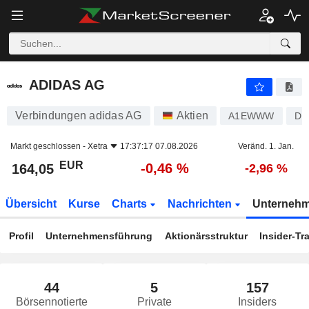
ADIDAS AG
164,05
€
-0,46 %
ADIDAS AG
Verbindungen adidas AG
Aktien
A1EWWW
DE
Markt geschlossen -
Xetra
17:37:17 07.08.2026
Veränd. 1. Jan.
EUR
-0,46 %
164,05
-2,96 %
Übersicht
Kurse
Charts
Nachrichten
Unterneh
Profil
Unternehmensführung
Aktionärsstruktur
Insider-Tr
44
5
157
Börsennotierte
Private
Insiders