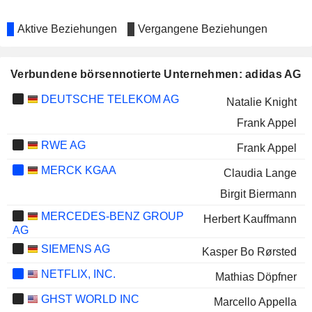
Aktive Beziehungen
Vergangene Beziehungen
Verbundene börsennotierte Unternehmen: adidas AG
DEUTSCHE TELEKOM AG
Natalie Knight
Frank Appel
RWE AG
Frank Appel
MERCK KGAA
Claudia Lange
Birgit Biermann
MERCEDES-BENZ GROUP
Herbert Kauffmann
AG
SIEMENS AG
Kasper Bo Rørsted
NETFLIX, INC.
Mathias Döpfner
GHST WORLD INC
Marcello Appella