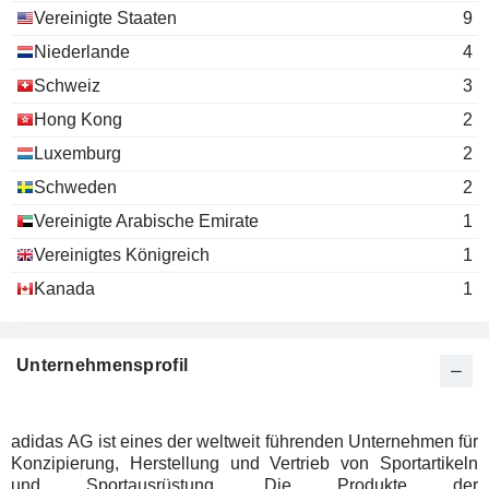
Vereinigte Staaten
9
Niederlande
4
Schweiz
3
Hong Kong
2
Luxemburg
2
Schweden
2
Vereinigte Arabische Emirate
1
Vereinigtes Königreich
1
Kanada
1
Unternehmensprofil
adidas AG ist eines der weltweit führenden Unternehmen für
Konzipierung, Herstellung und Vertrieb von Sportartikeln
und Sportausrüstung. Die Produkte der