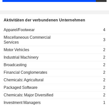
Nassef Onsi Nagib Sawiris
TONIES SE
Erika Wykes-Sneyd
Aktivitäten der verbundenen Unternehmen
Apparel/Footwear
4
Miscellaneous Commercial
3
Services
Motor Vehicles
2
Industrial Machinery
2
Broadcasting
2
Financial Conglomerates
2
Chemicals: Agricultural
2
Packaged Software
2
Chemicals: Major Diversified
2
Investment Managers
1