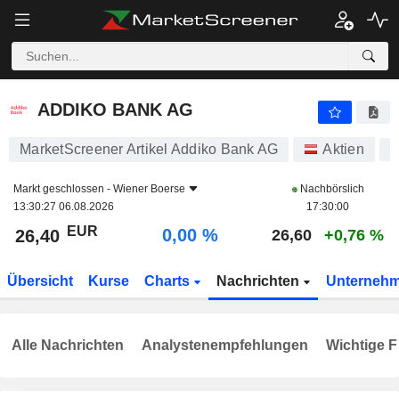
ADDIKO BANK AG
26,40
€
0,00 %
ADDIKO BANK AG
MarketScreener Artikel Addiko Bank AG
Aktien
A
Markt geschlossen -
Wiener Boerse
Nachbörslich
13:30:27 06.08.2026
17:30:00
EUR
0,00 %
26,40
26,60
+0,76 %
Übersicht
Kurse
Charts
Nachrichten
Unterneh
Alle Nachrichten
Analystenempfehlungen
Wichtige F