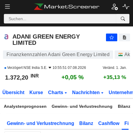
ADANI GREEN ENERGY LIMITED
1.371,60
₹
+0,01 %
ADANI GREEN ENERGY
LIMITED
Finanzkennzahlen Adani Green Energy Limited
Akt
Verzögert
NSE India S.E.
10:55:51 07.08.2026
Veränd. 1. Jan.
INR
+0,05 %
1.372,20
+35,13 %
Übersicht
Kurse
Charts
Nachrichten
Unterneh
Analystenprognosen
Gewinn- und Verlustrechnung
Bilanz
Gewinn- und Verlustrechnung
Bilanz
Cashflow
Fin