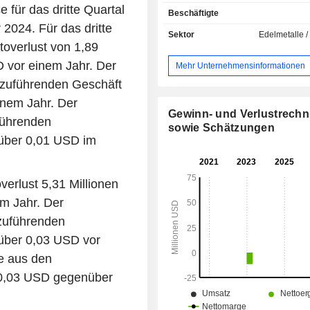
450.500 Hektar Bergbaukonzessio
 für das dritte Quartal
Beschäftigte
Regionen Maule, Nuble, Biobio und
2024. Für das dritte
in Chile. Das Unternehmen konzentrie
Sektor
Edelmetalle /
die Entwicklung, den Bau und den B
overlust von 1,89
Penco-Moduls, das darauf abzielt, e
 vor einem Jahr. Der
Mehr Unternehmensinformationen
Erden-Konzentrat durc
rtzuführenden Geschäft
Verarbeitungsanlage zu produziere
Ton aus nahegelegenen Lagerstätte
nem Jahr. Der
wird. Das Unternehmen fü
Gewinn- und Verlustrech
uführenden
Explorationsaktivitäten durch, um fes
sowie Schätzungen
über 0,01 USD im
ob es in seinen anderen Bergbauko
Lagerstätten gibt, die wirtschaftli
einem angemessenen ökolo
erlust 5,31 Millionen
Fußabdruck erschlossen werden kön
m Jahr. Der
tzuführenden
über 0,03 USD vor
ie aus den
 0,03 USD gegenüber