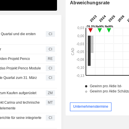
Abweichungsrate
 Quartal und die ersten
CI
r
CI
Erden-Projekt Penco
RE
das Projekt Penco Module
CI
te Quartal zum 31. März
CI
al Markets zum Kaufen aufgerüstet
ZM
jekt Carina und technische
MT
Unternehmenstermine
rdelemente
ichte für seine integrierte
CI