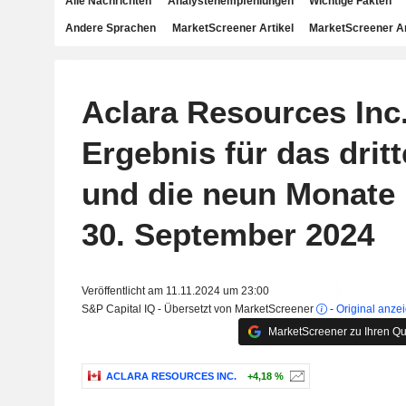
Alle Nachrichten
Analystenempfehlungen
Wichtige Fakten
Andere Sprachen
MarketScreener Artikel
MarketScreener A
Aclara Resources Inc
Ergebnis für das dritt
und die neun Monate
30. September 2024
Veröffentlicht am 11.11.2024 um 23:00
S&P Capital IQ - Übersetzt von MarketScreener
-
Original anze
MarketScreener zu Ihren Qu
ACLARA RESOURCES INC.
+4,18 %