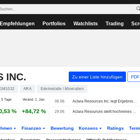
Empfehlungen
Portfolios
Watchlists
Trading
Scr
 INC.
Zu einer Liste hinzufügen
PDF-
1M1032
ARA
Edelmetalle / Mineralien
 5 Tage
Veränd. 1. Jan.
06.08.
Aclara Resources Inc. legt Ergebniszahlen für das zweite Quartal und die ersten sechs Monate bis zum 30. Juni 2026 vor
0,53 %
+84,72 %
29.06.
Aclara Resources stellt hochreines Seltenerdkarbonat vor
ehmen
Finanzen
Bewertung
Konsens
Ratings
Term