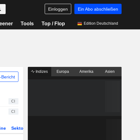
Einloggen
Ein Abo abschließen
eener
Tools
Top / Flop
Edition Deutschland
Indizes
Europa
Amerika
Asien
Bericht
CI
CI
ine
Sektor
Derivate