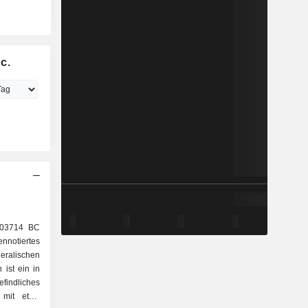
c.
303714 BC
ennotiertes
eralischen
 ist ein in
ndliches
 mit etwa