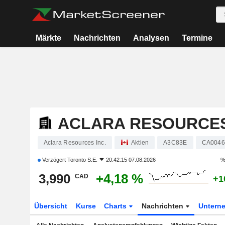
Märkte
Nachrichten
Analysen
Termine
ACLARA RESOURCES
Aclara Resources Inc.
Aktien
A3C83E
CA0046
Verzögert
Toronto S.E.
20:42:15 07.08.2026
%
3,990
+4,18 %
CAD
+1
Übersicht
Kurse
Charts
Nachrichten
Untern