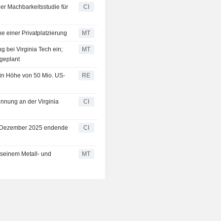
er Machbarkeitsstudie für
CI
e einer Privatplatzierung
MT
g bei Virginia Tech ein;
MT
 geplant
 in Höhe von 50 Mio. US-
RE
ennung an der Virginia
CI
1. Dezember 2025 endende
CI
 seinem Metall- und
MT