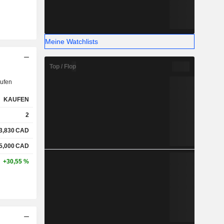
Meine Watchlists
Top / Flop
ufen
KAUFEN
2
3,830
CAD
5,000
CAD
+30,55 %