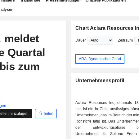
Insiders
Transkripte
Pressemitteilungen
Offizielle Publikationen
nalysen
Chart Aclara Resources In
. meldet
Dauer
Zeitraum
e Quartal
ARA: Dynamischer Chart
 bis zum
Unternehmensprofil
Aclara Resources Inc, ehemals 1
igen
Ltd, ist ein in Chile ansässiges börs
ellen hinzufügen
Teilen
Unternehmen, das im Bereich der min
Rohstoffe tätig ist. Das Unternehmen
der Entwicklungsphase befi
Unternehmen für Seltene Erden