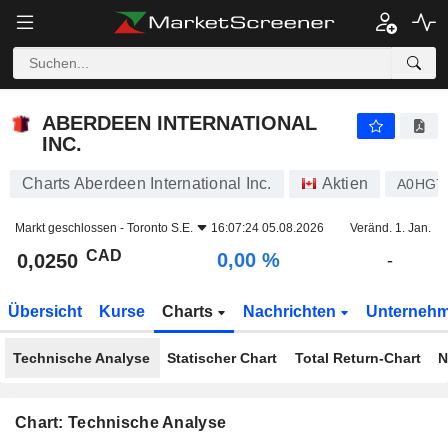
ABERDEEN INTERNATIONAL INC.
0,0250
$
0,00 %
ABERDEEN INTERNATIONAL
INC.
Charts Aberdeen International Inc.
Aktien
A0HG7
Markt geschlossen -
Toronto S.E.
16:07:24 05.08.2026
Veränd. 1. Jan.
CAD
0,00 %
0,0250
-
Übersicht
Kurse
Charts
Nachrichten
Unterneh
Technische Analyse
Statischer Chart
Total Return-Chart
N
Chart: Technische Analyse