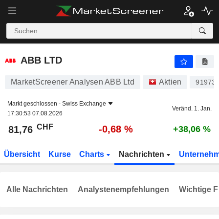
ABB LTD
81,76
CHF
-0,68 %
ABB LTD
MarketScreener Analysen ABB Ltd
Aktien
91973
Markt geschlossen -
Swiss Exchange
Veränd. 1. Jan.
17:30:53 07.08.2026
CHF
-0,68 %
81,76
+38,06 %
Übersicht
Kurse
Charts
Nachrichten
Unterneh
Alle Nachrichten
Analystenempfehlungen
Wichtige F