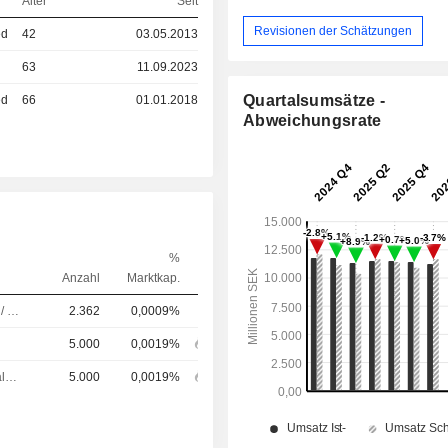
Alter
Seit
Revisionen der Schätzungen
ed
42
03.05.2013
63
11.09.2023
Quartalsumsätze -
ed
66
01.01.2018
Abweichungsrate
%
Anzahl
Marktkap.
Führungskraft / leitender Angestellter
2.362
0,0009%
5.000
0,0019%
Chief Financial Officer (CFO)
5.000
0,0019%