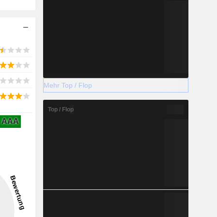
Mehr Top / Flop
Top / Flop
AAA