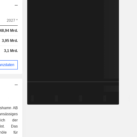
2027 *
48,94 Mrd.
3,95 Mrd.
3,1 Mrd.
anzdaten
rlshamn AB
nsässiges
ich der
 ist. Das
enöle für