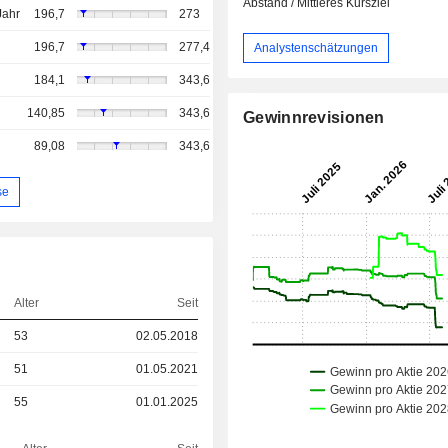
Abstand / Mittleres Kursziel
Jahr
196,7
273
196,7
277,4
Analystenschätzungen
184,1
343,6
140,85
343,6
Gewinnrevisionen
89,08
343,6
se
Alter
Seit
53
02.05.2018
51
01.05.2021
55
01.01.2025