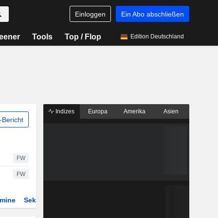
Einloggen
Ein Abo abschließen
eener
Tools
Top / Flop
Edition Deutschland
Indizes
Europa
Amerika
Asien
Bericht
FW
FW
rmine
Sektor
Derivate
ETFs