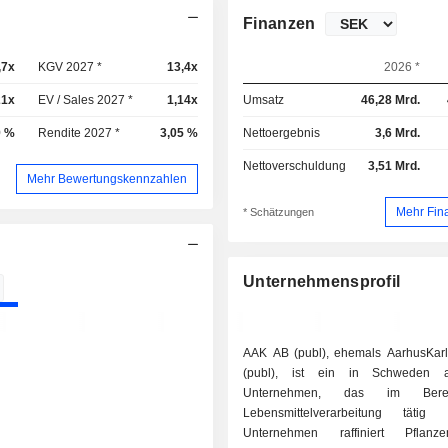
Finanzen
,7x
KGV 2027 *
13,4x
2026 *
21x
EV / Sales 2027 *
1,14x
Umsatz
46,28 Mrd.
9 %
Rendite 2027 *
3,05 %
Nettoergebnis
3,6 Mrd.
Nettoverschuldung
3,51 Mrd.
Mehr Bewertungskennzahlen
Mehr Fin
* Schätzungen
Unternehmensprofil
AAK AB (publ), ehemals AarhusKa
(publ), ist ein in Schweden a
Unternehmen, das im Bere
Lebensmittelverarbeitung tätig
Unternehmen raffiniert Pflanz