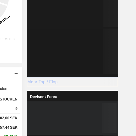
Mehr Top / Flop
ufen
Devisen / Forex
STOCKEN
9
02,00
SEK
57,44
SEK