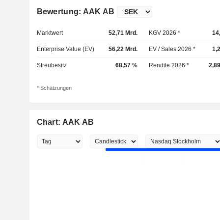
Bewertung: AAK AB
Marktwert
52,71 Mrd.
KGV 2026 *
14
Enterprise Value (EV)
56,22 Mrd.
EV / Sales 2026 *
1,
Streubesitz
68,57 %
Rendite 2026 *
2,8
* Schätzungen
Chart: AAK AB