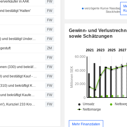
eerverkäufer in AAK
FW
M
verzögerte Kurse Nasdaq
Ku
d bestätigt 'Halten'
FW
Stockholm
FW
FW
Gewinn- und Verlustrech
sowie Schätzungen
Barclays senkt das Kursziel für AAK auf 200 Kronen (240) und bestätigt Underweight - BN
FW
gestuft
ZM
FW
Kepler Cheuvreux senkt das Kursziel für AAK auf 300 Kronen (330) und bekräftigt Kaufempfehlung
FW
Danske Bank senkt Kursziel für AAK auf 270 Kronen (340) und bestätigt Kauf - BN
FW
SB1 Markets senkt das Kursziel für AAK auf 270 Kronen (310) und bekräftigt Kaufempfehlung
FW
Nordea senkt das Kursziel für AAK auf 250 Kronen (295) und bekräftigt Kaufempfehlung
FW
Handelsbanken stuft AAK auf 'Halten' herab (zuvor 'Kaufen'), Kursziel 233 Kronen (300)
FW
Mehr Finanzdaten