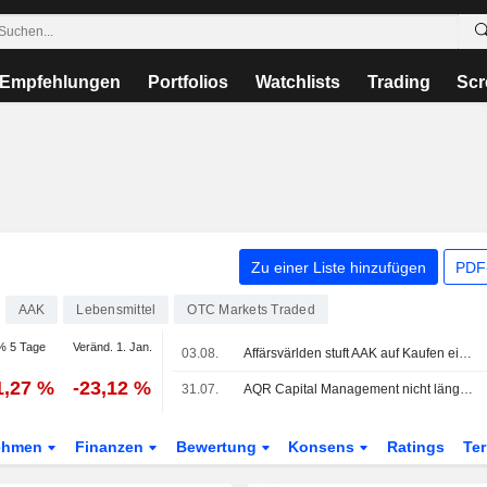
Empfehlungen
Portfolios
Watchlists
Trading
Scr
Zu einer Liste hinzufügen
PDF-
AAK
Lebensmittel
OTC Markets Traded
% 5 Tage
Veränd. 1. Jan.
03.08.
Affärsvärlden stuft AAK auf Kaufen ein - sieht knapp 20% Kurspotenzial
1,27 %
-23,12 %
31.07.
AQR Capital Management nicht länger als öffentlicher Leerverkäufer in AAK
ehmen
Finanzen
Bewertung
Konsens
Ratings
Te