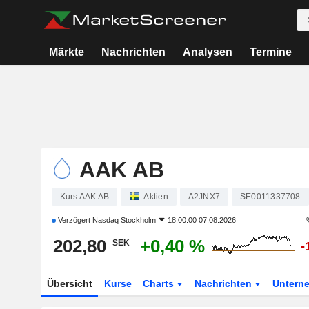
Märkte
Nachrichten
Analysen
Termine
AAK AB
Kurs AAK AB
Aktien
A2JNX7
SE0011337708
Verzögert
Nasdaq Stockholm
18:00:00 07.08.2026
202,80
+0,40 %
SEK
-
Übersicht
Kurse
Charts
Nachrichten
Untern