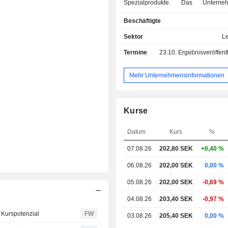
Spezialprodukte. Das Unterne
zusammen mit seinen Tochtergesells
Beschäftigte
drei Geschäftsbereiche geglie
Geschäftsbereich „Food Ingredient
Sektor
L
unter anderem Backfette, Milchfetts
Termine
23.10.
Ergebnisveröffentlichun
Speiseeisfette, Säuglingsnahrung so
Fettzutaten; das Segment „Schok
Süßwarenfette“ bietet Vorteil
Mehr Unternehmensinformationen
Schokoladen- und Süßwarenindustri
Produkten für verbesserte se
Eigenschaften, Gesundheit un
Kurse
Haltbarkeit bis hin zu Kosteneffizi
how, Technologie und Service reiche
Datum
Kurs
%
Segment „Technische Produkte & Fut
umfasst Goldwachs, Fettsäuren, 
07.08.26
202,80
SEK
+0,40 %
Entfärbungschemikalien und Tierfutter
06.08.26
202,00 SEK
0,00 %
05.08.26
202,00 SEK
-0,69 %
04.08.26
203,40 SEK
-0,97 %
% Kurspotenzial
FW
03.08.26
205,40 SEK
0,00 %