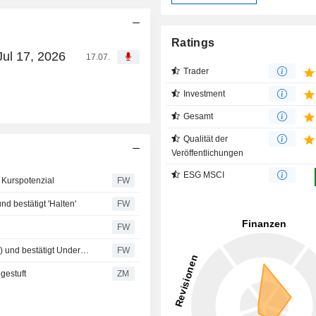
Ratings
Jul 17, 2026
17.07.
Trader
Investment
Gesamt
Qualität der
Veröffentlichungen
ESG MSCI
% Kurspotenzial
FW
d bestätigt 'Halten'
FW
FW
Barclays senkt das Kursziel für AAK auf 200 Kronen (240) und bestätigt Underweight - BN
FW
gestuft
ZM