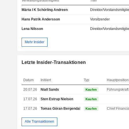
Verwaltungsratsmitglied
Titel
Märta I K Schörling Andreen
Direktor/Vorstandsmitgli
Hans Patrik Andersson
Vorsitzender
Lena Nilsson
Direktor/Vorstandsmitgli
Mehr Insider
Letzte Insider-Transaktionen
Datum
Initiiert
Typ
Hauptposition
20.07.26
Niall Sands
Kaufen
17.07.26
Sten Estrup Nielsen
Kaufen
17.07.26
Tomas Göran Bergendahl
Kaufen
Alle Transaktionen