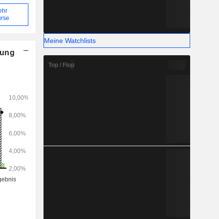
ehr
rse
Meine Watchlists
nung
Top / Flop