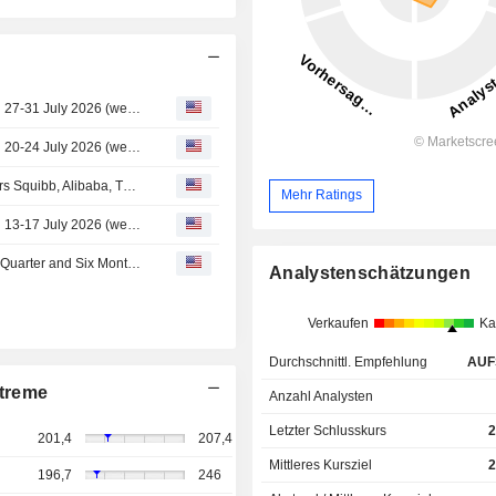
Repurchase of shares in AAK AB (publ) during the period 27-31 July 2026 (week 31)
Repurchase of shares in AAK AB (publ) during the period 20-24 July 2026 (week 30)
Global markets live: Boeing, Domino's Pizza, Bristol-Myers Squibb, Alibaba, TSMC…
Mehr Ratings
Repurchase of shares in AAK AB (publ) during the period 13-17 July 2026 (week 29)
AAK AB (publ.) Reports Earnings Results for the Second Quarter and Six Months Ended June 30, 2026
Analystenschätzungen
Verkaufen
Ka
Durchschnittl. Empfehlung
AUF
treme
Anzahl Analysten
Letzter Schlusskurs
2
201,4
207,4
Mittleres Kursziel
2
196,7
246