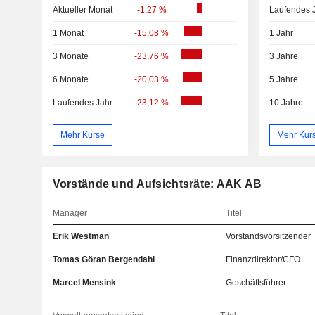
Aktueller Monat
-1,27 %
Laufendes 
1 Monat
-15,08 %
1 Jahr
3 Monate
-23,76 %
3 Jahre
6 Monate
-20,03 %
5 Jahre
Laufendes Jahr
-23,12 %
10 Jahre
Mehr Kurse
Mehr Kur
Vorstände und Aufsichtsräte: AAK AB
Manager
Titel
Erik Westman
Vorstandsvorsitzender
Tomas Göran Bergendahl
Finanzdirektor/CFO
Marcel Mensink
Geschäftsführer