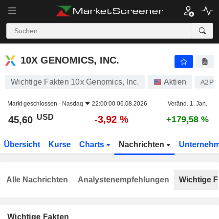
10X GENOMICS, INC.
45,60
$
-3,92 %
10X GENOMICS, INC.
Wichtige Fakten 10x Genomics, Inc.
Aktien
A2PP
Markt geschlossen -
Nasdaq
22:00:00 06.08.2026
Veränd. 1. Jan.
USD
-3,92 %
45,60
+179,58 %
Übersicht
Kurse
Charts
Nachrichten
Unterneh
Alle Nachrichten
Analystenempfehlungen
Wichtige F
Wichtige Fakten