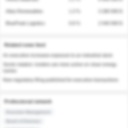
Atlas Renewables
1.3 %
3 280 000 $
BluePeak Logistics
0.9 %
2 040 000 $
Related news feed
An executive increases exposure to an industrial stock
Sector rotation: insiders are more active on clean energy
names
New regulatory filing published for executive transactions
Professional network
Executive Management
Board of Directors