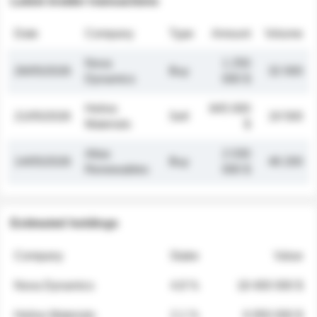
Latest insider transactions
Date
Company
Type
Amount
Volume
Nova
1 250
26/05/2026
Buy
32 000
Dynamics
000 $
Helios
845 000
21/05/2026
Sell
19 500
Materials
$
Atlas
2 030
14/05/2026
Buy
48 200
Renewables
000 $
Estimated holdings
Company
Stake
Value
Nova Dynamics
4.8 %
18 400 000 $
Helios Materials
2.1 %
6 950 000 $