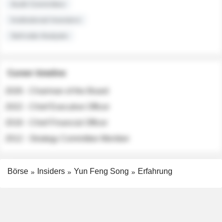
Audit Committee
Institutional Investors
Sell-side Analysts
Career timeline
2026 - Chairman of the Board
2022 - Chief Executive Officer
2018 - Chief Financial Officer
2012 - Strategy Committee Member
Börse
Insiders
Yun Feng Song
Erfahrung