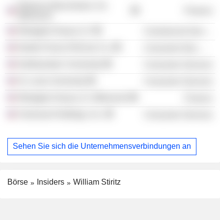
Reliance Bancshares, Inc.
Finance
(Missouri)
Westgate Group LLC
Commercial Services
Nestle Purina PetCare Co.
Consumer Non-Durables
Northwestern University
Consumer Services
St. Louis University
Consumer Services
Westgate Group LLC (Missouri)
Finance
Fairmount Holdings, Inc.
Consumer Services
Sehen Sie sich die Unternehmensverbindungen an
Börse
Insiders
William Stiritz