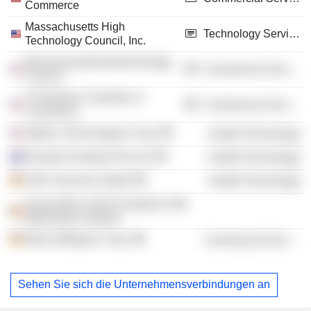
Commerce
Massachusetts High
Technology Services
Technology Council, Inc.
Massachusetts Biotechnology
Commercial Services
Council
The Boston Chamber of
Commercial Services
Commerce
Waters Technologies Corp.
Health Technology
Novartis Australia Pty Ltd.
Health Technology
GSK Vaccines GmbH
Health Technology
Association of the European Self-
Medication Industry
Merck Millipore Corp.
Commercial Services
Sehen Sie sich die Unternehmensverbindungen an