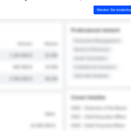
Werden Sie kostenlos
Professional network
Executive Management
Amount
Volume
Board of Directors
1 250 000 $
32 000
Audit Committee
845 000 $
19 500
Institutional Investors
Sell-side Analysts
2 030 000 $
48 200
Career timeline
2026 - Chairman of the Board
Value
2022 - Chief Executive Officer
18 400 000 $
2018 - Chief Financial Officer