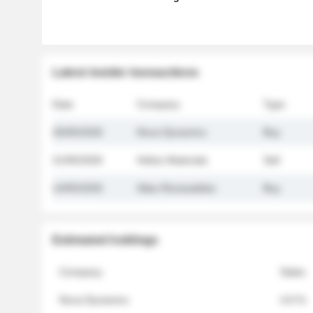
Latest insider transactions
Date
Company
Type
26/05/2026
Nova Dynamics
Buy
21/05/2026
Helios Materials
Sell
14/05/2026
Atlas Renewables
Buy
Estimated holdings
Company
Stake
Nova Dynamics
4.8 %