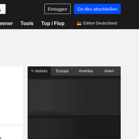
Einloggen
Ein Abo abschließen
eener
Tools
Top / Flop
Edition Deutschland
Indizes
Europa
Amerika
Asien
n.