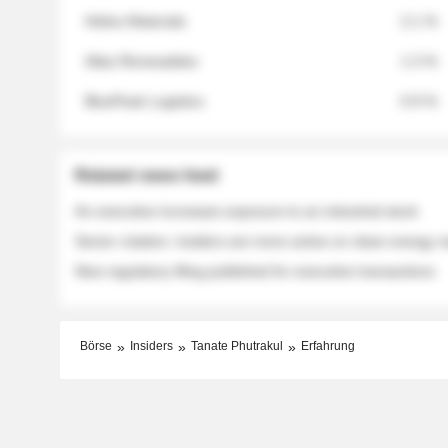
Helios Materials
2.1 %
Atlas Renewables
1.3 %
BluePeak Logistics
0.9 %
Related news feed
An executive increases exposure to an industrial stock
Sector rotation: insiders are more active on clean energy
New regulatory filing published for executive transactions
Börse
Insiders
Tanate Phutrakul
Erfahrung