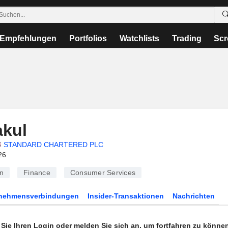
Empfehlungen
Portfolios
Watchlists
Trading
Scr
akul
STANDARD CHARTERED PLC
26
n
Finance
Consumer Services
rnehmensverbindungen
Insider-Transaktionen
Nachrichten
n Sie Ihren Login oder melden Sie sich an, um fortfahren zu könne