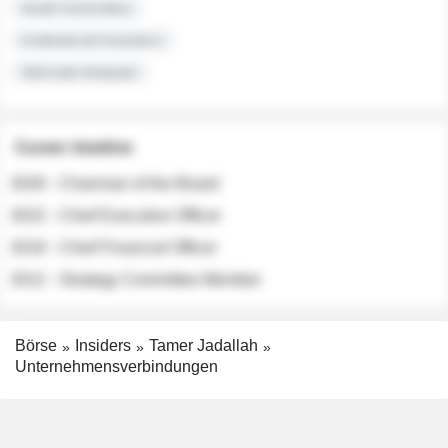
Audit Committee
Institutional Investors
Sell-side Analysts
Career timeline
2026 - Chairman of the Board
2022 - Chief Executive Officer
2018 - Chief Financial Officer
2012 - Strategy Committee Member
Börse
Insiders
Tamer Jadallah
Unternehmensverbindungen