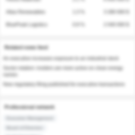
Atlas Renewables
1.3 %
3 280 000 $
BluePeak Logistics
0.9 %
2 040 000 $
Related news feed
An executive increases exposure to an industrial stock
Sector rotation: insiders are more active on clean energy
names
New regulatory filing published for executive transactions
Professional network
Executive Management
Board of Directors