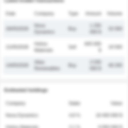
Latest insider transactions
Date
Company
Type
Amount
Volume
Nova
1 250
26/05/2026
Buy
32 000
Dynamics
000 $
Helios
845 000
21/05/2026
Sell
19 500
Materials
$
Atlas
2 030
14/05/2026
Buy
48 200
Renewables
000 $
Estimated holdings
Company
Stake
Value
Nova Dynamics
4.8 %
18 400 000 $
Helios Materials
2.1 %
6 950 000 $