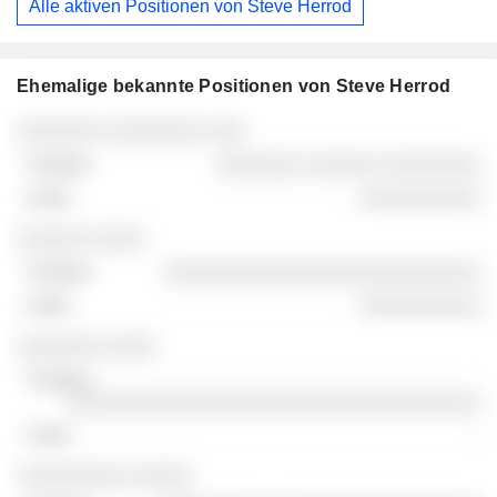
Alle aktiven Positionen von Steve Herrod
Ehemalige bekannte Positionen von Steve Herrod
Unternehmen
Position
Ende
░░░░░░░ ░░░░░░░░ ░░░
░░░░░░░ ░░░░░░ ░░░░░░░░
░░░░░░░░░░
░░░░░░ ░░░░
░░░░░░░░░░░░░░░░░░░░░░░░░░
░░░░░░░░░░
░░░░░░░ ░░░░
░░░░░░░░░░░░░░░░░░░░░░░░░░░░░░░░░░
-
░░░░░░░░░ ░░░░░