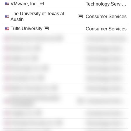
VMware, Inc.
Technology Services
The University of Texas at
Consumer Services
Austin
Tufts University
Consumer Services
Peninsula School Ltd.
Consumer Services
Illumio, Inc.
Technology Services
Datto, Inc.
Technology Services
Runscope, Inc.
Technology Services
Anomali, Inc.
Technology Services
Menlo Security, Inc.
Technology Services
Ravenswood Education
Commercial Services
Foundation
Zugata, Inc.
Commercial Services
Preempt Security, Inc.
Technology Services