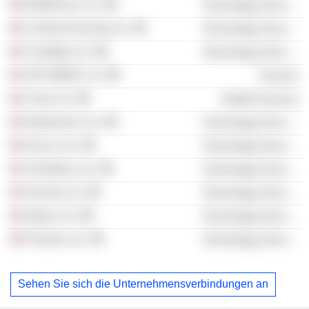
RiskRecon, Inc.
Technology Services
Contrast Security, Inc.
Technology Services
Corelight, Inc.
Technology Services
JXP MGMT LLC
Finance
Curai, Inc.
Health Services
Espressive, Inc.
Technology Services
Arrcus, Inc.
Technology Services
Armorblox, Inc.
Technology Services
Securiti, Inc.
Technology Services
Impira, Inc.
Technology Services
Prosimo, Inc.
Technology Services
Sehen Sie sich die Unternehmensverbindungen an