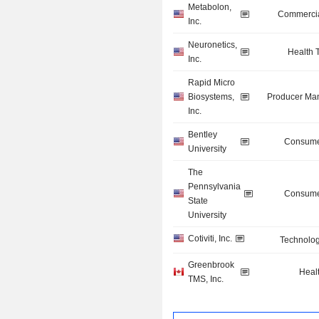
Metabolon,
Commercia
Inc.
Neuronetics,
Health 
Inc.
Rapid Micro
Biosystems,
Producer Man
Inc.
Bentley
Consume
University
The
Pennsylvania
Consume
State
University
Cotiviti, Inc.
Technolog
Greenbrook
Heal
TMS, Inc.