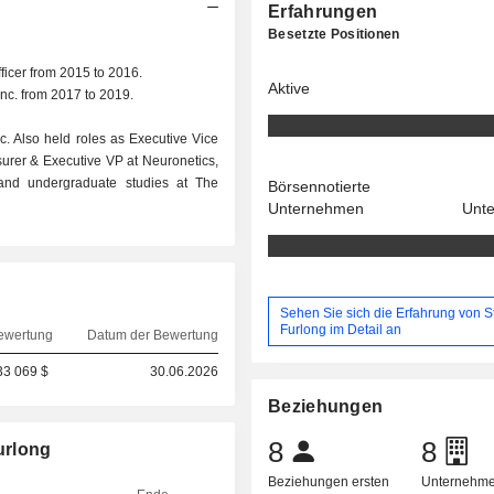
Erfahrungen
Besetzte Positionen
ficer from 2015 to 2016.
Aktive
nc. from 2017 to 2019.
c. Also held roles as Executive Vice
surer & Executive VP at Neuronetics,
 and undergraduate studies at The
Börsennotierte
Unternehmen
Unt
Sehen Sie sich die Erfahrung von 
Furlong im Detail an
ewertung
Datum der Bewertung
33 069 $
30.06.2026
Beziehungen
8
8
urlong
Beziehungen ersten
Unternehme