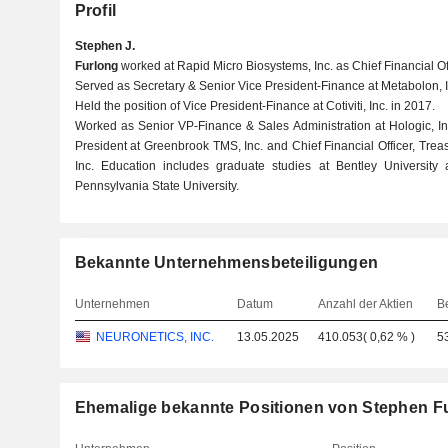
Profil
Stephen J.
Furlong
worked at Rapid Micro Biosystems, Inc. as Chief Financial Of
Served as Secretary & Senior Vice President-Finance at Metabolon, I
Held the position of Vice President-Finance at Cotiviti, Inc. in 2017.
Worked as Senior VP-Finance & Sales Administration at Hologic, In
President at Greenbrook TMS, Inc. and Chief Financial Officer, Trea
Inc. Education includes graduate studies at Bentley University
Pennsylvania State University.
Bekannte Unternehmensbeteiligungen
Unternehmen
Datum
Anzahl der Aktien
B
NEURONETICS, INC.
13.05.2025
410.053
(
0,62 %
)
5
Ehemalige bekannte Positionen von Stephen F