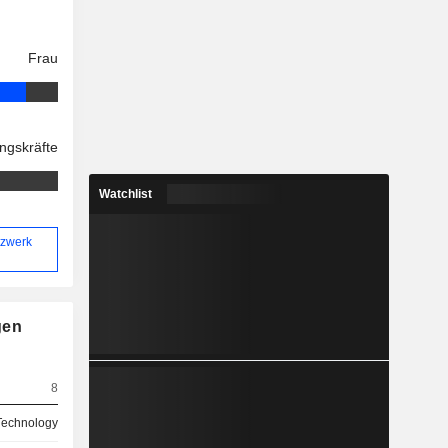
Frau
ngskräfte
Watchlist
tzwerk
gen
8
Technology