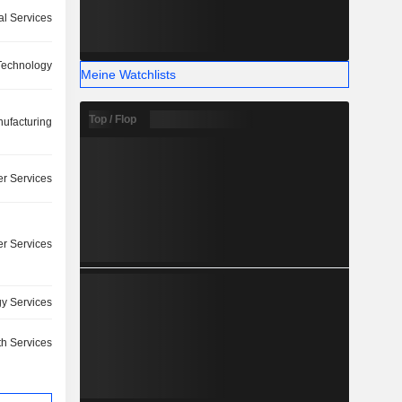
l Services
Technology
Meine Watchlists
Top / Flop
ufacturing
r Services
r Services
y Services
th Services