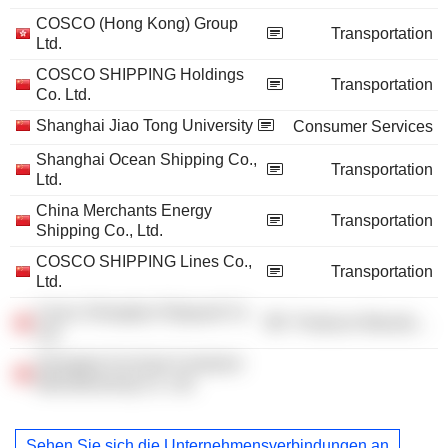
COSCO (Hong Kong) Group
Transportation
Ltd.
COSCO SHIPPING Holdings
Transportation
Co. Ltd.
Shanghai Jiao Tong University
Consumer Services
Shanghai Ocean Shipping Co.,
Transportation
Ltd.
China Merchants Energy
Transportation
Shipping Co., Ltd.
COSCO SHIPPING Lines Co.,
Transportation
Ltd.
Cosco Shanghai Shipyard Co.
Producer Manufacturing
Ltd.
Shanghai Far East Container
Manufacturing Co. Ltd.
Sehen Sie sich die Unternehmensverbindungen an