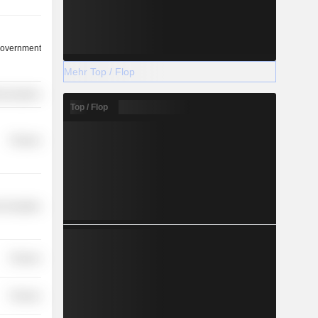
overnment
Mehr Top / Flop
nications
Top / Flop
Finance
-Durables
Finance
Finance