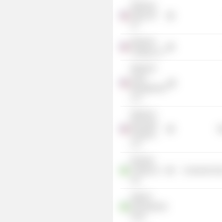
Westrock
Alpha GP
LP
Westrock
Trading LLC
Westrock
Asset
Management
LLC
Westrock
Beverage
R
Solutions
LLC
Rwanda
Trading Co.
Consumer Non
Ltd.
Agaciro
Development
Fund