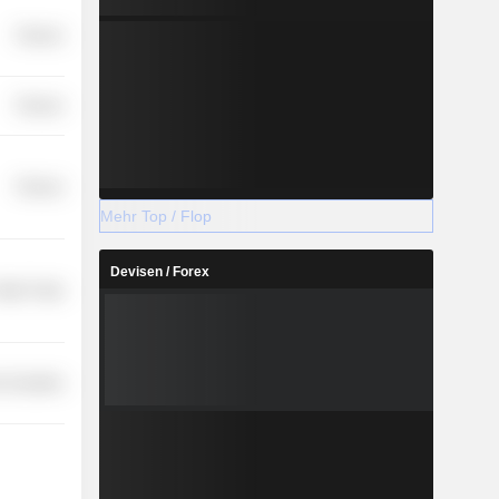
Finance
Finance
Finance
Mehr Top / Flop
Devisen / Forex
etail Trade
-Durables