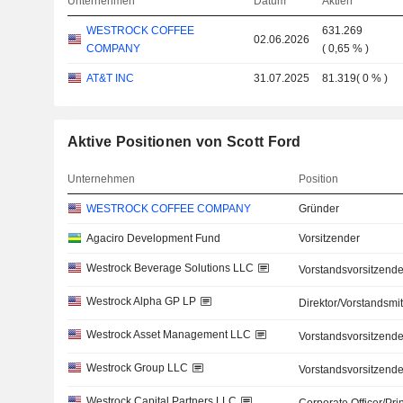
Unternehmen
Datum
Aktien
WESTROCK COFFEE
631.269
02.06.2026
COMPANY
(
0,65 %
)
AT&T INC
31.07.2025
81.319
(
0 %
)
Aktive Positionen von Scott Ford
Unternehmen
Position
WESTROCK COFFEE COMPANY
Gründer
Agaciro Development Fund
Vorsitzender
Westrock Beverage Solutions LLC
Vorstandsvorsitzende
Westrock Alpha GP LP
Direktor/Vorstandsmit
Westrock Asset Management LLC
Vorstandsvorsitzende
Westrock Group LLC
Vorstandsvorsitzende
Westrock Capital Partners LLC