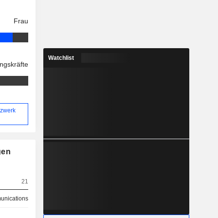
Frau
Watchlist
ngskräfte
tzwerk
gen
21
nications