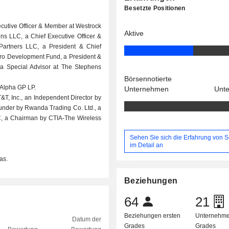
Besetzte Positionen
cutive Officer & Member at Westrock
Aktive
ns LLC, a Chief Executive Officer &
 Partners LLC, a President & Chief
ciro Development Fund, a President &
d a Special Advisor at The Stephens
Börsennotierte
 Alpha GP LP.
Unternehmen
Unt
&T, Inc., an Independent Director by
ounder by Rwanda Trading Co. Ltd., a
LC, a Chairman by CTIA-The Wireless
Sehen Sie sich die Erfahrung von S
im Detail an
as.
Beziehungen
64
21
Beziehungen ersten
Unternehme
Datum der
Grades
Grades