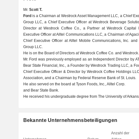
Mr.
Scott T.
Ford
is a Chairman at Westrock Asset Management LLC, a Chief Exe
Group LLC, a Chief Executive Officer at Westrock Beverage Solutio
Director at Westrock Coffee Co., a Partner at Westrock Capital
Executive Officer at Alltel Communications LLC, a Chairman of Aga
Chief Executive Officer at Alltel Mobile Communications, Inc. an
Group LLC.
He is on the Board of Directors at Westrock Coffee Co. and Westrock
Mr. Ford was previously employed as an Independent Director by AT
Bear State Financial, Inc., a Founder by Westrock Trading LLC, a F
Chief Executive Officer & Director by Westrock Coffee Holdings L
Association, and a Chairman by Federal Reserve Bank of St. Louis.
He also served on the board at Tyson Foods, Inc., Alltel Corp.
and Bear State Bank.
He received his undergraduate degree from The University of Arkans
Bekannte Unternehmensbeteiligungen
Anzahl der