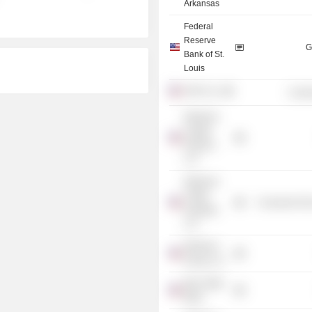
Arkansas
Federal
Reserve
G
Bank of St.
Louis
AT&T, Inc.
Commu
Westrock
Capital
Partners
LLC
Westrock
Coffee
Consumer Non
Holdings
LLC
Westrock
Group LLC
Bear State
Bank