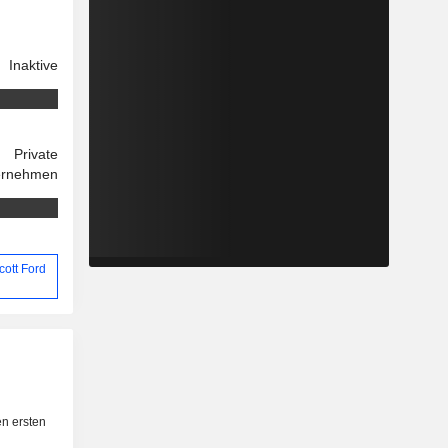
Inaktive
Private
ernehmen
cott Ford
n ersten