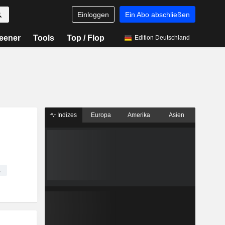
Einloggen
Ein Abo abschließen
eener
Tools
Top / Flop
Edition Deutschland
Indizes
Europa
Amerika
Asien
s