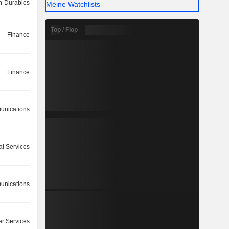
-Durables
Meine Watchlists
Top / Flop
Finance
Finance
nications
l Services
nications
r Services