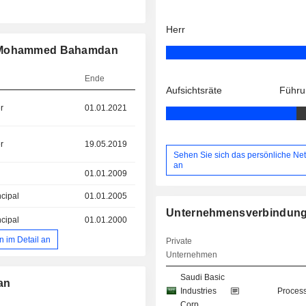
Herr
in Mohammed Bahamdan
Ende
Aufsichtsräte
Führu
r
01.01.2021
r
19.05.2019
Sehen Sie sich das persönliche Ne
an
01.01.2009
ncipal
01.01.2005
Unternehmensverbindun
ncipal
01.01.2000
 im Detail an
Private
Unternehmen
Saudi Basic
an
Industries
Process
Corp.