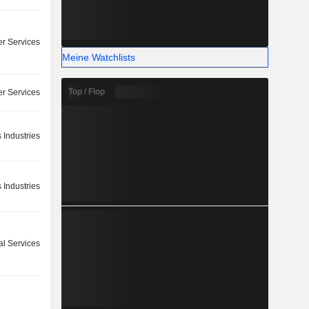
r Services
Meine Watchlists
Top / Flop
r Services
 Industries
 Industries
l Services