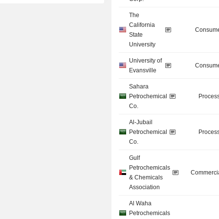
The
California
Consume
State
University
University of
Consume
Evansville
Sahara
Petrochemical
Process
Co.
Al-Jubail
Petrochemical
Process
Co.
Gulf
Petrochemicals
Commercia
& Chemicals
Association
Al Waha
Petrochemicals