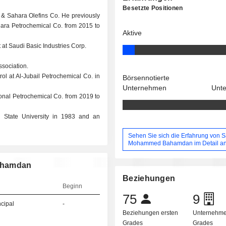
Besetzte Positionen
 & Sahara Olefins Co. He previously
ahara Petrochemical Co. from 2015 to
Aktive
at Saudi Basic Industries Corp.
ssociation.
ol at Al-Jubail Petrochemical Co. in
Börsennotierte
Unternehmen
Unt
tional Petrochemical Co. from 2019 to
 State University in 1983 and an
Sehen Sie sich die Erfahrung von S
Mohammed Bahamdan im Detail a
Bahamdan
Beziehungen
Beginn
75
9
ncipal
-
Beziehungen ersten
Unternehme
Grades
Grades