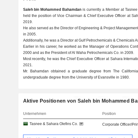
Saleh bin Mohammed Bahamdan
is currently a Member at Tasnee
held the position of Vice Chairman & Chief Executive Officer at S
2019.
He also served as the Director of Engineering & Project Management 
in 2005.
Additionally, he was a Director at Gulf Petrochemicals & Chemicals A
Earlier in his career, he worked as the Manager of Operations Contr
2000 and as the President of Al Waha Petrochemicals Co. in 2009.
Most recently, he was the Chief Executive Officer at Sahara Interna
2021.
Mr. Bahamdan obtained a graduate degree from The California
undergraduate degree from the University of Evansville in 1980.
Aktive Positionen von Saleh bin Mohammed 
Unternehmen
Position
Tasnee & Sahara Olefins Co.
Corporate Officer/Pri