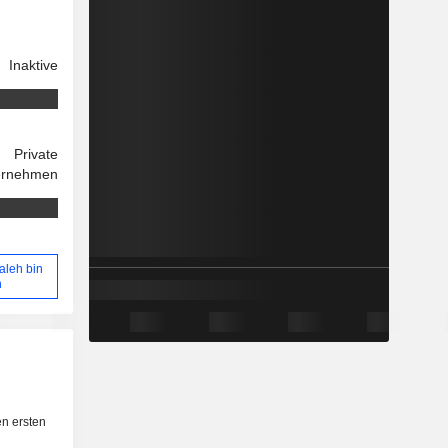
Inaktive
Private
ernehmen
aleh bin
n
n ersten