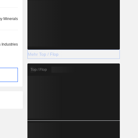
y Minerals
 Industries
Mehr Top / Flop
Top / Flop