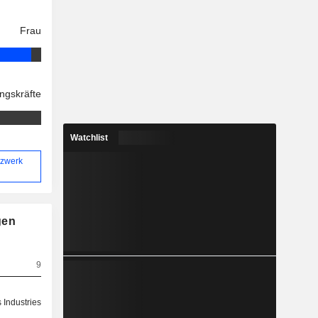
Frau
ngskräfte
Watchlist
tzwerk
gen
9
 Industries