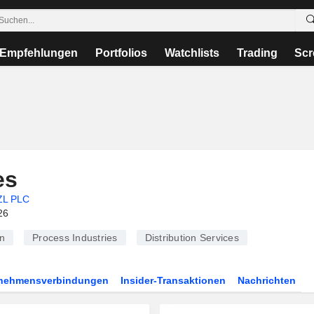
Empfehlungen
Portfolios
Watchlists
Trading
Scr
es
L PLC
26
n
Process Industries
Distribution Services
rnehmensverbindungen
Insider-Transaktionen
Nachrichten