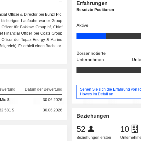
Erfahrungen
Besetzte Positionen
ial Officer & Director bei Bunzl Plc.
r bisherigen Laufbahn war er Group
Aktive
l Officer für Bakkavr Group hf, Chief
ef Financial Officer bei Coats Group
al Officer der Topaz Energy & Marine
önigreich). Er erhielt einen Bachelor-
Börsennotierte
Unternehmen
Unt
Sehen Sie sich die Erfahrung von R
ewertung
Datum der Bewertung
Howes im Detail an
 Mio $
30.06.2026
32 581 $
30.06.2026
Beziehungen
52
10
Beziehungen ersten
Unternehme