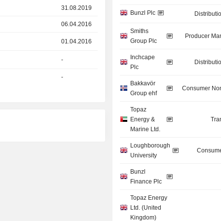
31.08.2019
Bunzl Plc
Distributi
06.04.2016
Smiths
Producer Man
Group Plc
01.04.2016
Inchcape
-
Distributi
Plc
-
Bakkavör
Consumer Non
Group ehf
Topaz
Energy &
Tra
Marine Ltd.
Loughborough
Consume
University
Bunzl
Finance Plc
Topaz Energy
Ltd. (United
Kingdom)