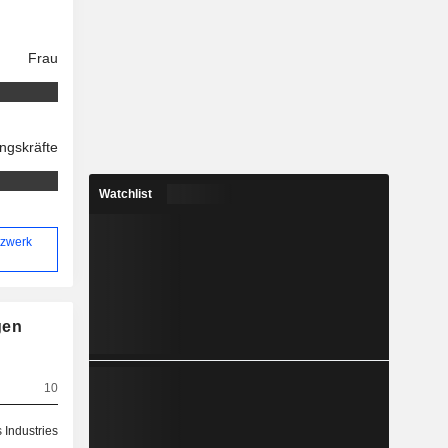
Frau
ngskräfte
Watchlist
tzwerk
gen
10
 Industries