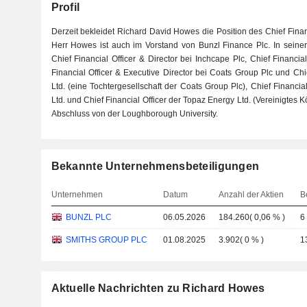
Profil
Derzeit bekleidet Richard David Howes die Position des Chief Financ
Herr Howes ist auch im Vorstand von Bunzl Finance Plc. In seine
Chief Financial Officer & Director bei Inchcape Plc, Chief Financia
Financial Officer & Executive Director bei Coats Group Plc und Chi
Ltd. (eine Tochtergesellschaft der Coats Group Plc), Chief Financi
Ltd. und Chief Financial Officer der Topaz Energy Ltd. (Vereinigtes K
Abschluss von der Loughborough University.
Bekannte Unternehmensbeteiligungen
Unternehmen
Datum
Anzahl der Aktien
B
BUNZL PLC
06.05.2026
184.260
(
0,06 %
)
6
SMITHS GROUP PLC
01.08.2025
3.902
(
0 %
)
1
Aktuelle Nachrichten zu Richard Howes