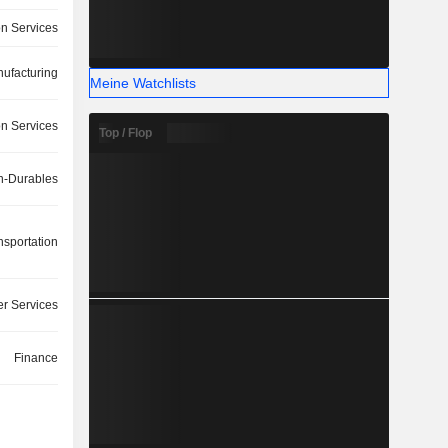
on Services
ufacturing
Meine Watchlists
on Services
Top / Flop
-Durables
nsportation
r Services
Finance