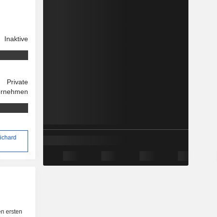
Inaktive
Private
ernehmen
ichard
n ersten