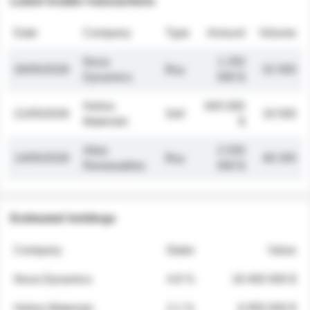
Latest insider transactions
Date
Company
Type
Amount
Volume
Nova
1 250
26/05/2026
Buy
32 000
Dynamics
000 $
Helios
845 000
21/05/2026
Sell
19 500
Materials
$
Atlas
2 030
14/05/2026
Buy
48 200
Renewables
000 $
Estimated holdings
Company
Stake
Value
Nova Dynamics
4.8 %
18 400 000 $
Helios Materials
2.1 %
6 950 000 $