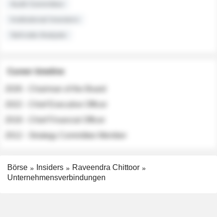
Audit Committee
Institutional Investors
Sell-side Analysts
Career timeline
2026 - Chairman of the Board
2022 - Chief Executive Officer
2018 - Chief Financial Officer
2012 - Strategy Committee Member
Börse
Insiders
Raveendra Chittoor
Unternehmensverbindungen