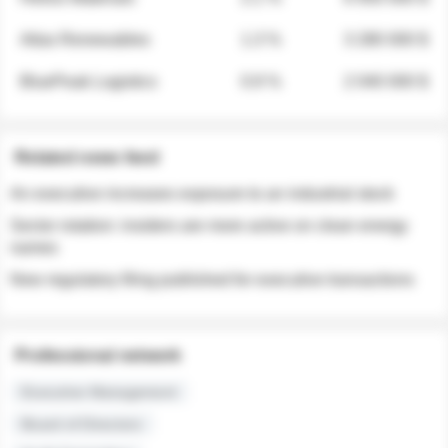
Atlas Renewables
1.3 %
3 280 000 $
BluePeak Logistics
0.9 %
2 040 000 $
Related news feed
An executive increases exposure to an industrial stock
Sector rotation: insiders are more active on clean energy
names
New regulatory filing published for executive transactions
Professional network
Executive Management
Board of Directors