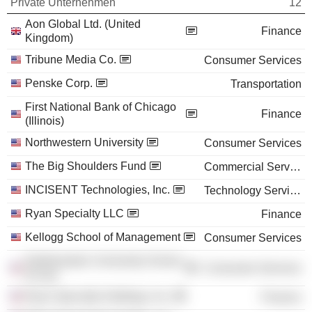
Private Unternehmen
12
Aon Global Ltd. (United
Finance
Kingdom)
Tribune Media Co.
Consumer Services
Penske Corp.
Transportation
First National Bank of Chicago
Finance
(Illinois)
Northwestern University
Consumer Services
The Big Shoulders Fund
Commercial Services
INCISENT Technologies, Inc.
Technology Services
Ryan Specialty LLC
Finance
Kellogg School of Management
Consumer Services
Northwestern University School
Consumer Services
of Law
Ryan Specialty Holdings, Inc.
Finance