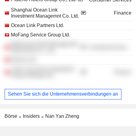
Shanghai Ocean Link
Finance
Investment Managemnt Co. Ltd.
Ocean Link Partners Ltd.
MoFang Service Group Ltd.
Betterwood Hotel Management
Commercial Services
(Shenzhen) Co., Ltd.
Delonix Ltd.
Cubic City Service Apartment
Finance
Group Holdings Ltd.
Sehen Sie sich die Unternehmensverbindungen an
Börse
Insiders
Nan Yan Zheng