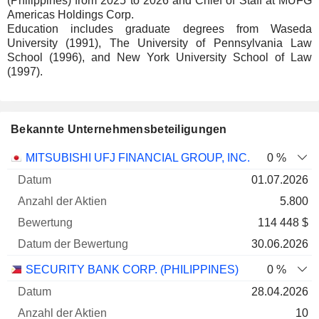
(Philippines) from 2025 to 2026 and Chief of Staff at MUFG
Americas Holdings Corp.
Education includes graduate degrees from Waseda
University (1991), The University of Pennsylvania Law
School (1996), and New York University School of Law
(1997).
Bekannte Unternehmensbeteiligungen
Anzahl
MITSUBISHI UFJ FINANCIAL GROUP, INC.
0 %
der
Datum der
01.07.2026
Unternehmen
Datum
Aktien
Bewertung
Bewertung
5.800
114 448 $
30.06.2026
SECURITY BANK CORP. (PHILIPPINES)
0 %
28.04.2026
10