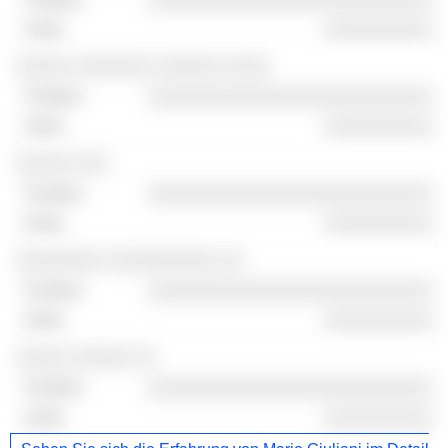
░░░░░░░░░░
░░░░░ ░░░░░░░ ░░░░░░ ░░░░
░░░░░░░░░░░░░░░░░░░░░░░░░░
░░░░░░░░░░
░░░░░ ░░░
░░░░░░░░░░░░░░░░░░░░░░░░░░
░░░░░░░░░░
░░░░░░░░ ░░░░░░░░░░ ░░
░░░░░░░░░░░░░░░░░░░░░░░░░░
░░░░░░░░░░
░░░░░ ░░░░░ ░░
░░░░░░░░░░░░░░░░░░░░░░░░░░
░░░░░░░░░░