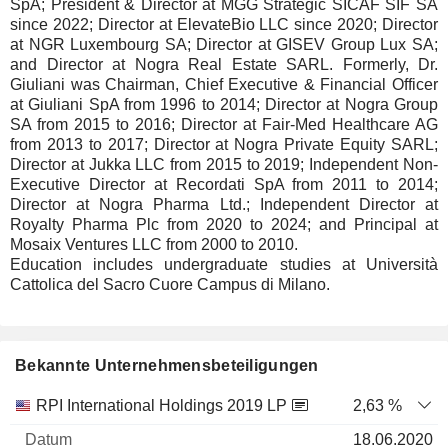
SpA; President & Director at MGG Strategic SICAF SIF SA
since 2022; Director at ElevateBio LLC since 2020; Director
at NGR Luxembourg SA; Director at GISEV Group Lux SA;
and Director at Nogra Real Estate SARL. Formerly, Dr.
Giuliani was Chairman, Chief Executive & Financial Officer
at Giuliani SpA from 1996 to 2014; Director at Nogra Group
SA from 2015 to 2016; Director at Fair-Med Healthcare AG
from 2013 to 2017; Director at Nogra Private Equity SARL;
Director at Jukka LLC from 2015 to 2019; Independent Non-
Executive Director at Recordati SpA from 2011 to 2014;
Director at Nogra Pharma Ltd.; Independent Director at
Royalty Pharma Plc from 2020 to 2024; and Principal at
Mosaix Ventures LLC from 2000 to 2010.
Education includes undergraduate studies at Università
Cattolica del Sacro Cuore Campus di Milano.
Bekannte Unternehmensbeteiligungen
Anzahl
RPI International Holdings 2019 LP
2,63 %
der
Datum der
18.06.2020
Unternehmen
Datum
Aktien
Bewertung
Bewertung