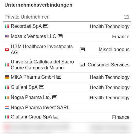
Unternehmensverbindungen
Private Unternehmen
21
Recordati SpA
Health Technology
Mosaix Ventures LLC
Finance
HBM Healthcare Investments
Miscellaneous
AG
Università Cattolica del Sacro
Consumer Services
Cuore Campus di Milano
MIKA Pharma GmbH
Health Technology
Giuliani SpA
Health Technology
Nogra Pharma Ltd.
Health Technology
Nogra Pharma Invest SARL
Giuliani Group SpA
Finance
Fair-Med Healthcare AG
Health Technology