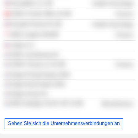
ElevateBio LLC
Health Technology
GISEV Family Office SA
Finance
Royalty Pharma Plc
Health Technology
MGG Capital SAM
Finance
Jukka LLC
NGR Luxembourg SA
GISEV Group Lux SA
Finance
Nogra Private Equity SARL
Nogra Real Estate SARL
Nogra Group SA
MGG Strategic SICAF SIF SA
Miscellaneous
Sehen Sie sich die Unternehmensverbindungen an