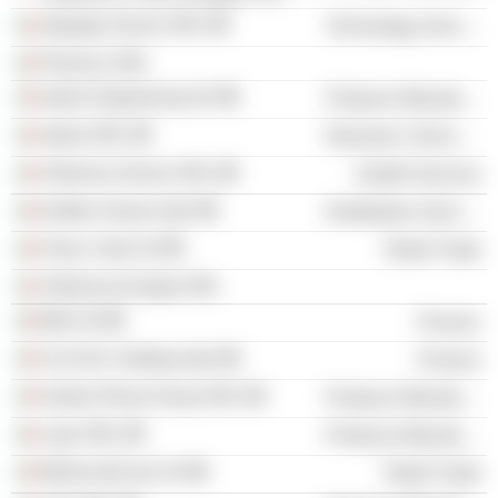
Zignago Servizi SRL
Technology Services
Florence SRL
Isotex Engineering Srl
Producer Manufacturing
Adant SRL
Electronic Technology
Villanova Servizi SRL
Health Services
Golden Goose SpA
Distribution Services
Forte_Forte Srl
Retail Trade
Villanova Energia SRL
Milù Srl
Finance
G.G.D.B. Holding SpA
Finance
Santex Rimar Group SRL
Producer Manufacturing
Lupo SRL
Producer Manufacturing
MySecretCase Srl
Retail Trade