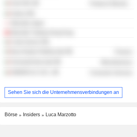
Smit SRL
Producer Manufacturing
Solwa SRL
Marzotto Japan
Marzotto Trading Hong Kong
Corte Servizi SRL
Itaca Equity Holding SpA
Finance
Techwald Next SpA
Miscellaneous
DIMORA 01 S.R.L.
Consumer Services
Sehen Sie sich die Unternehmensverbindungen an
Börse
Insiders
Luca Marzotto