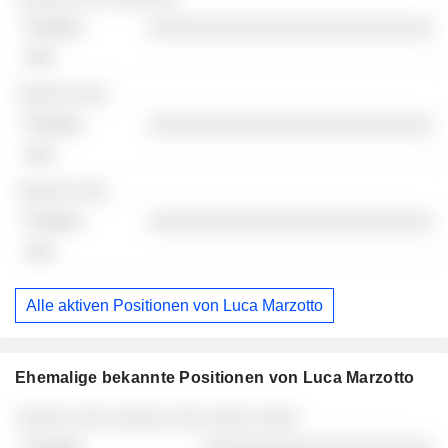
░░░░░░░░░░░░░░░░░░░░░░░░░░
-
░░░░░ ░░░
░░░░░░░░░░░░░░░░░░░░░░░░░░
-
░░░░░ ░░░
░░░░░░░░░░░░░░░░░░░░░░░░░░
-
Alle aktiven Positionen von Luca Marzotto
Ehemalige bekannte Positionen von Luca Marzotto
Unternehmen
Position
Ende
░░░░░ ░░░ ░░░░░ ░░░ ░░░░ ░░░░