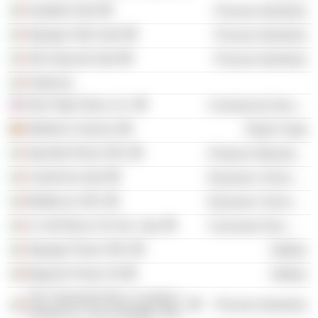
Guabello SpA
Process Industries
Zignago Vetro SpA
Process Industries
Vetri Speciali SpA
Process Industries
Federvini
New High Glass, Inc.
Commercial Services
Marlboro Classics
Retail Trade
Sperotto Rimar SRL
Producer Manufacturing
CenterVue SpA
Electronic Technology
Multitecno SRL
Electronic Technology
Ca’ del Bosco Srl Soc. Agr.
Consumer Non-Durables
Zignago Power SRL
Utilities
Bagnolo Power Srl
Utilities
S.M. Tenimenti Pile e Lamole e
Process Industries
Vistarenni e San Disdagio SRL