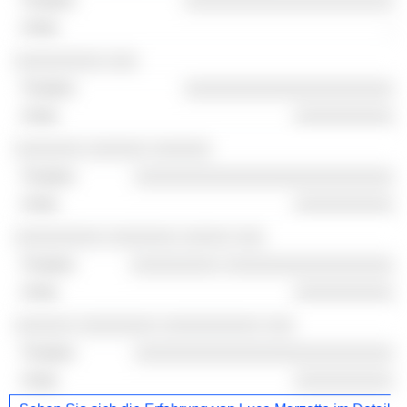
░░░░░░░░░░░░░░░░░░░░░
-
░░░░░░░░░ ░░░
░░░░░░░░░░░░░░░░░░░░░
░░░░░░░░░░
░░░░░░░ ░░░░░░ ░░░░░░
░░░░░░░░░░░░░░░░░░░░░░░░░░
░░░░░░░░░░
░░░░░░░░░ ░░░░░░░ ░░░░░ ░░░
░░░░░░░░░ ░░░░░░░░░░░░░░░░░
░░░░░░░░░░
░░░░░░ ░░░░░░░░ ░░░░░░░░░░ ░░░
░░░░░░░░░░░░░░░░░░░░░░░░░░
░░░░░░░░░░