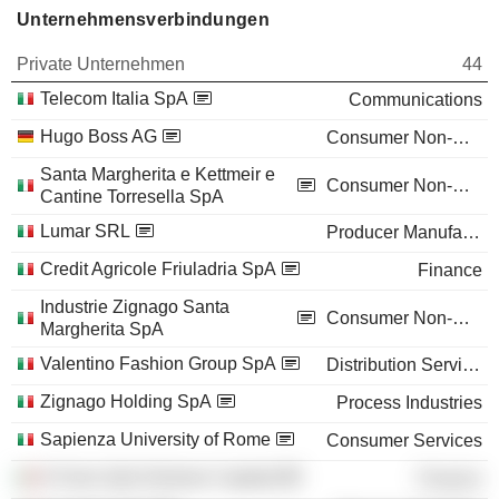
Unternehmensverbindungen
Private Unternehmen
44
Telecom Italia SpA
Communications
Hugo Boss AG
Consumer Non-Durables
Santa Margherita e Kettmeir e
Consumer Non-Durables
Cantine Torresella SpA
Lumar SRL
Producer Manufacturing
Credit Agricole Friuladria SpA
Finance
Industrie Zignago Santa
Consumer Non-Durables
Margherita SpA
Valentino Fashion Group SpA
Distribution Services
Zignago Holding SpA
Process Industries
Sapienza University of Rome
Consumer Services
H-Farm SpA (Venture Capital)
Finance