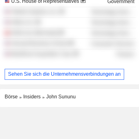
U.S. House of Representatives
Government
Teletrol Systems, Inc.
Technology Services
Afiniti, Inc.
Technology Services
Afiniti Ltd. (Bermuda)
Technology Services
Harvard Business School
Consumer Services
BlueRiver Acquisition Corp.
Finance
Sehen Sie sich die Unternehmensverbindungen an
Börse
Insiders
John Sununu