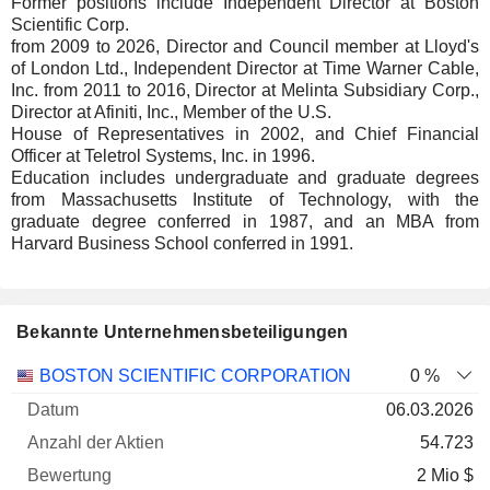
Former positions include Independent Director at Boston
Scientific Corp.
from 2009 to 2026, Director and Council member at Lloyd's
of London Ltd., Independent Director at Time Warner Cable,
Inc. from 2011 to 2016, Director at Melinta Subsidiary Corp.,
Director at Afiniti, Inc., Member of the U.S.
House of Representatives in 2002, and Chief Financial
Officer at Teletrol Systems, Inc. in 1996.
Education includes undergraduate and graduate degrees
from Massachusetts Institute of Technology, with the
graduate degree conferred in 1987, and an MBA from
Harvard Business School conferred in 1991.
Bekannte Unternehmensbeteiligungen
Anzahl
BOSTON SCIENTIFIC CORPORATION
0 %
der
Datum der
06.03.2026
Unternehmen
Datum
Aktien
Bewertung
Bewertung
54.723
2 Mio $