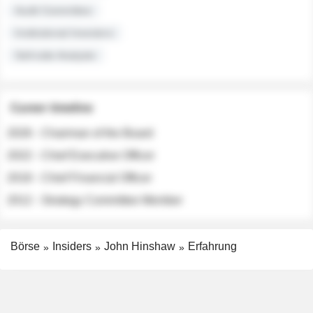
Audit Committee
Institutional Investors
Sell-side Analysts
Career timeline
2026 - Chairman of the Board
2022 - Chief Executive Officer
2018 - Chief Financial Officer
2012 - Strategy Committee Member
Börse
Insiders
John Hinshaw
Erfahrung