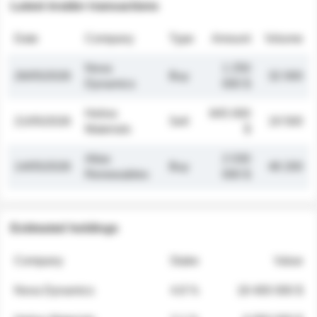
Latest insider transactions
Date
Company
Type
Amount
Volume
Nova
1 250
26/05/2026
Buy
32 000
Dynamics
000 $
Helios
845 000
21/05/2026
Sell
19 500
Materials
$
Atlas
2 030
14/05/2026
Buy
48 200
Renewables
000 $
Estimated holdings
Company
Stake
Value
Nova Dynamics
4.8 %
18 400 000 $