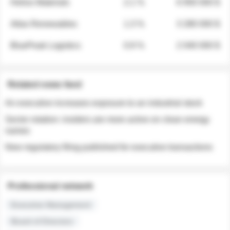
Helios Materials
2.1 %
6 950 000 $
Atlas Renewables
1.3 %
3 280 000 $
BluePeak Logistics
0.9 %
2 040 000 $
Related news feed
An executive increases exposure to an industrial stock
Sector rotation: insiders are more active on clean energy
names
New regulatory filing published for executive transactions
Professional network
Executive Management
Board of Directors