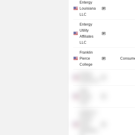
Entergy
Louisiana
LLC
Entergy
Utility
Affiliates
LLC
Franklin
Pierce
Consume
College
Entergy
Nuclear, Inc.
Duke
Energy
Corp.
Institute of
Nuclear
Power
Operations,