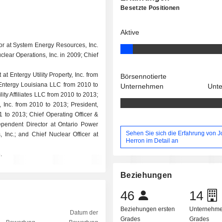
Besetzte Positionen
Aktive
tor at System Energy Resources, Inc.
clear Operations, Inc. in 2009; Chief
t Entergy Utility Property, Inc. from
Börsennotierte
 Entergy Louisiana LLC from 2010 to
Unternehmen
Unt
lity Affiliates LLC from 2010 to 2013;
, Inc. from 2010 to 2013; President,
1 to 2013; Chief Operating Officer &
ependent Director at Ontario Power
Sehen Sie sich die Erfahrung von 
, Inc.; and Chief Nuclear Officer at
Herron im Detail an
.
Beziehungen
46
14
Beziehungen ersten
Unternehme
Datum der
Grades
Grades