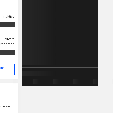
Inaktive
Private
ernehmen
John
n ersten