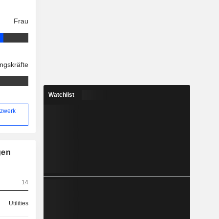
Frau
ngskräfte
Watchlist
tzwerk
gen
14
Utilities