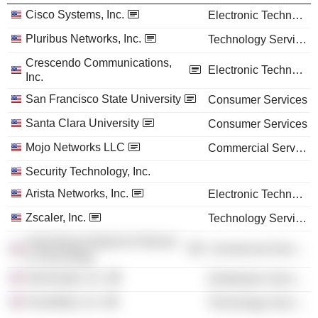
Cisco Systems, Inc.
Electronic Technology
Pluribus Networks, Inc.
Technology Services
Crescendo Communications,
Electronic Technology
Inc.
San Francisco State University
Consumer Services
Santa Clara University
Consumer Services
Mojo Networks LLC
Commercial Services
Security Technology, Inc.
Arista Networks, Inc.
Electronic Technology
Zscaler, Inc.
Technology Services
Anita Borg Institute for Women
Commercial Services
& Technology
StorSimple, Inc.
Distribution Services
Snowflake, Inc.
Technology Services