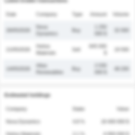
Latest insider transactions
Date
Company
Type
Amount
Volume
Nova
1 250
26/05/2026
Buy
32 000
Dynamics
000 $
Helios
845 000
21/05/2026
Sell
19 500
Materials
$
Atlas
2 030
14/05/2026
Buy
48 200
Renewables
000 $
Estimated holdings
Company
Stake
Value
Nova Dynamics
4.8 %
18 400 000 $
Helios Materials
2.1 %
6 950 000 $