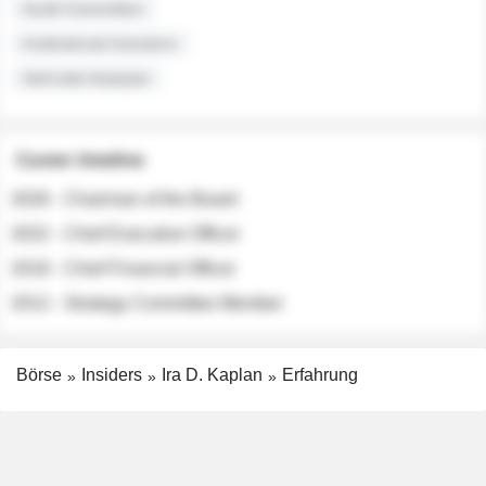
Audit Committee
Institutional Investors
Sell-side Analysts
Career timeline
2026 - Chairman of the Board
2022 - Chief Executive Officer
2018 - Chief Financial Officer
2012 - Strategy Committee Member
Börse
Insiders
Ira D. Kaplan
Erfahrung