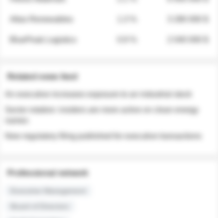
Atlas Renewables
1.3 %
3 280 000 $
BluePeak Logistics
0.9 %
2 040 000 $
Related news feed
An executive increases exposure to an industrial stock
Sector rotation: insiders are more active on clean energy
names
New regulatory filing published for executive transactions
Professional network
Executive Management
Board of Directors