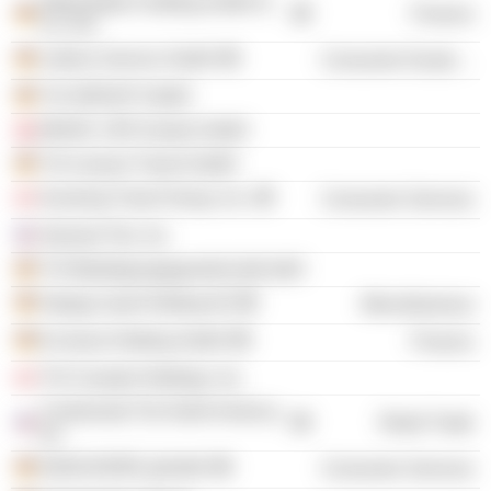
Albert Ballin Holding GmbH &
Finance
Co. KG
Leibniz-Service GmbH
Consumer Durables
TUI GROUP GmbH
MAGIC LIFE Assets GmbH
TUI Leisure Travel GmbH
Sunwing Travel Group, Inc.
Consumer Services
General Tire, Inc.
TUI Beteiligungsgesellschaft mbH
Hapag Lloyd Holding AG
Miscellaneous
Ecclesia Holding GmbH
Finance
TUI Canada Holdings, Inc.
Continental Tire North America,
Retail Trade
Inc.
DIAKOVERE gGmbH
Consumer Services