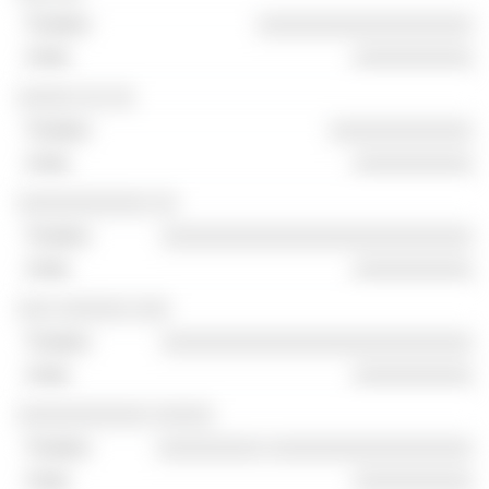
░░░░░░░░░░░░░░░░░░
░░░░░░░░░░
░░░░░ ░░ ░░
░░░░░░░░░░░░
░░░░░░░░░░
░░░░░░░░░░░ ░░
░░░░░░░░░░░░░░░░░░░░░░░░░░
░░░░░░░░░░
░░░ ░░░░░░ ░░░
░░░░░░░░░░░░░░░░░░░░░░░░░░
░░░░░░░░░░
░░░░░░░░░░░ ░░░░░
░░░░░░░░░ ░░░░░░░░░░░░░░░░░
░░░░░░░░░░