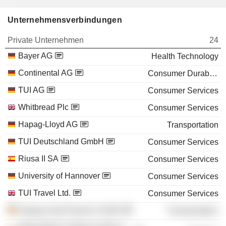
Unternehmensverbindungen
Private Unternehmen
24
Bayer AG
Health Technology
Continental AG
Consumer Durables
TUI AG
Consumer Services
Whitbread Plc
Consumer Services
Hapag-Lloyd AG
Transportation
TUI Deutschland GmbH
Consumer Services
Riusa II SA
Consumer Services
University of Hannover
Consumer Services
TUI Travel Ltd.
Consumer Services
Hapag-Lloyd Express GmbH
Transportation