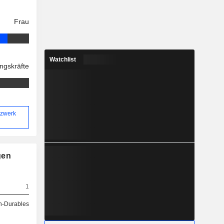
Frau
Watchlist
ngskräfte
tzwerk
gen
1
-Durables