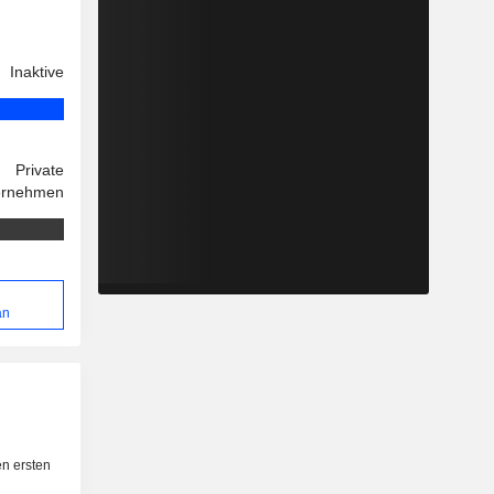
Inaktive
Private
ernehmen
an
n ersten