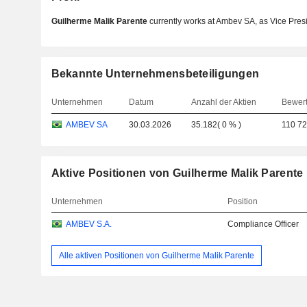
Guilherme Malik Parente
currently works at Ambev SA, as Vice Pre
Bekannte Unternehmensbeteiligungen
Unternehmen
Datum
Anzahl der Aktien
Bewer
AMBEV SA
30.03.2026
35.182
(
0 %
)
110 72
Aktive Positionen von Guilherme Malik Parente
Unternehmen
Position
AMBEV S.A.
Compliance Officer
Alle aktiven Positionen von Guilherme Malik Parente