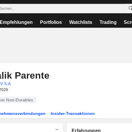
Empfehlungen
Portfolios
Watchlists
Trading
Scr
lik Parente
V S.A.
2026
er Non-Durables
rnehmensverbindungen
Insider-Transaktionen
Erfahrungen