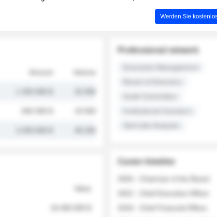
Werden Sie kostenlos
Professional network
Executive Management
Amount
Volume
Board of Directors
1 250 000 $
32 000
Audit Committee
845 000 $
19 500
Institutional Investors
Sell-side Analysts
2 030 000 $
48 200
Career timeline
2026 - Chairman of the Board
Value
2022 - Chief Executive Officer
18 400 000 $
2018 - Chief Financial Officer