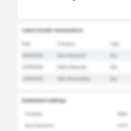
Latest insider transactions
Date
Company
Type
26/05/2026
Nova Dynamics
Buy
21/05/2026
Helios Materials
Sell
14/05/2026
Atlas Renewables
Buy
Estimated holdings
Company
Stake
Nova Dynamics
4.8 %