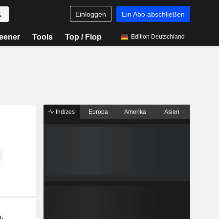
Einloggen
Ein Abo abschließen
eener
Tools
Top / Flop
Edition Deutschland
Indizes
Europa
Amerika
Asien
n.