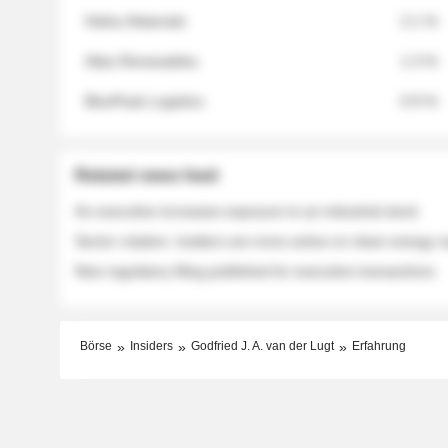
Helios Materials
2.1 %
Atlas Renewables
1.3 %
BluePeak Logistics
0.9 %
Related news feed
An executive increases exposure to an industrial stock
Sector rotation: insiders are more active on clean energy
New regulatory filing published for executive transactions
Börse
Insiders
Godfried J. A. van der Lugt
Erfahrung