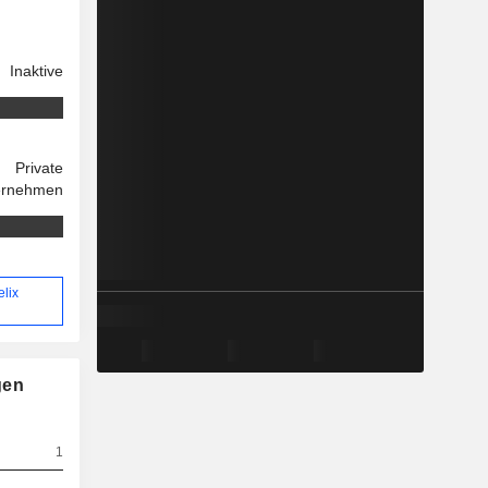
Inaktive
Private
ernehmen
elix
gen
1