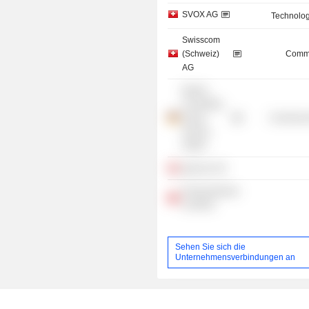
SVOX AG
Technolog
Swisscom
(Schweiz)
Commu
AG
Boston
Consulting
Group
Commercia
Service
GmbH
Igeneon AG
Pensionskasse
comPlan
Sehen Sie sich die
Unternehmensverbindungen an