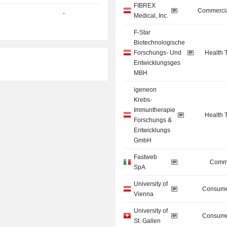
FIBREX
Commercia
-
Medical, Inc.
F-Star
Biotechnologische
Forschungs- Und
Health 
Entwicklungsges
MBH
igeneon
Krebs-
Immuntherapie
Health 
Forschungs &
Entwicklungs
GmbH
Fastweb
Commu
SpA
University of
Consume
Vienna
University of
Consume
St. Gallen