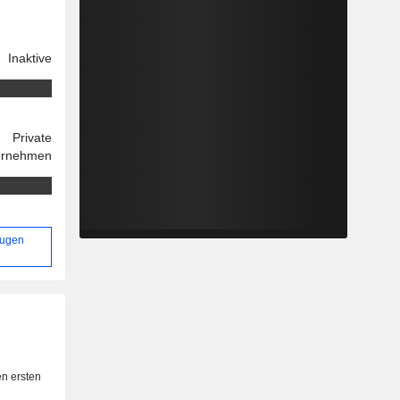
Inaktive
Private
ernehmen
Eugen
n ersten