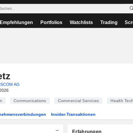
Empfehlungen
Portfolios
Watchlists
Trading
Scr
tz
SSCOM AG
2026
n
Communications
Commercial Services
Health Tec
rnehmensverbindungen
Insider-Transaktionen
Erfahrungen