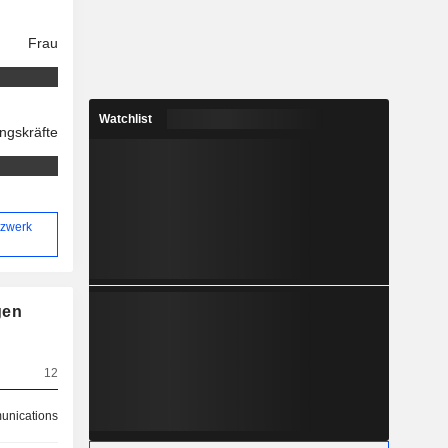
Frau
Watchlist
ngskräfte
tzwerk
gen
12
nications