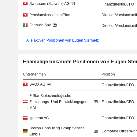
Swisscom (Schweiz) AG
Finanzdirektor/CFO
Pensionskasse comPlan
Direktor/Vorstandsmit
Fastweb SpA
Direktor/Vorstandsmit
Alle aktiven Positionen von Eugen Stermetz
Ehemalige bekannte Positionen von Eugen Ste
Unternehmen
Position
SVOX AG
Finanzdirektor/CFO
F-Star Biotechnologische
Forschungs- Und Entwicklungsges
Finanzdirektor/CFO
MBH
Igeneon AG
Finanzdirektor/CFO
Boston Consulting Group Service
Corporate Officer/Pri
GmbH