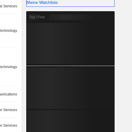
Meine Watchlists
l Services
Top / Flop
Technology
Technology
nications
r Services
r Services