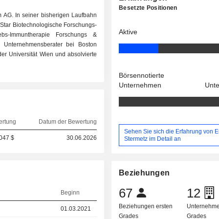
Besetzte Positionen
om AG. In seiner bisherigen Laufbahn
F-Star Biotechnologische Forschungs-
Aktive
ebs-Immuntherapie Forschungs &
 Unternehmensberater bei Boston
r Universität Wien und absolvierte
Börsennotierte
Unternehmen
Unt
ertung
Datum der Bewertung
Sehen Sie sich die Erfahrung von 
047 $
30.06.2026
Stermetz im Detail an
Beziehungen
67
12
Beginn
Beziehungen ersten
Unternehme
01.03.2021
Grades
Grades