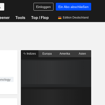
Einloggen
Ein Abo abschließen
eener
Tools
Top / Flop
Edition Deutschland
Indizes
Europa
Amerika
Asien
hnology