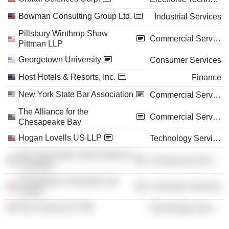
Bowman Consulting Group Ltd.
Industrial Services
Pillsbury Winthrop Shaw
Commercial Services
Pittman LLP
Georgetown University
Consumer Services
Host Hotels & Resorts, Inc.
Finance
New York State Bar Association
Commercial Services
The Alliance for the
Commercial Services
Chesapeake Bay
Hogan Lovells US LLP
Technology Services
Bar Association of the District of
Commercial Services
Columbia
Georgetown University Law
Consumer Services
Center
Rox Financial LP
Technology Services