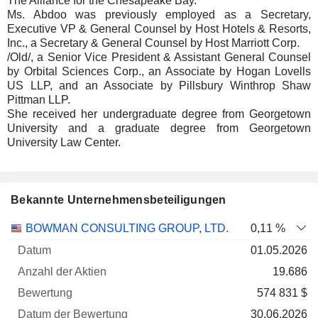
The Alliance for the Chesapeake Bay.
Ms. Abdoo was previously employed as a Secretary,
Executive VP & General Counsel by Host Hotels & Resorts,
Inc., a Secretary & General Counsel by Host Marriott Corp.
/Old/, a Senior Vice President & Assistant General Counsel
by Orbital Sciences Corp., an Associate by Hogan Lovells
US LLP, and an Associate by Pillsbury Winthrop Shaw
Pittman LLP.
She received her undergraduate degree from Georgetown
University and a graduate degree from Georgetown
University Law Center.
Bekannte Unternehmensbeteiligungen
Anzahl
BOWMAN CONSULTING GROUP, LTD.
0,11 %
der
Datum der
01.05.2026
Unternehmen
Datum
Aktien
Bewertung
Bewertung
19.686
574 831 $
30.06.2026