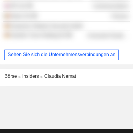
EE Ltd.
Communications
Buyin SA
Finance
Deutsche Telekom Security GmbH
Daimler Truck Holding AG
Consumer Durables
Sehen Sie sich die Unternehmensverbindungen an
Börse
Insiders
Claudia Nemat