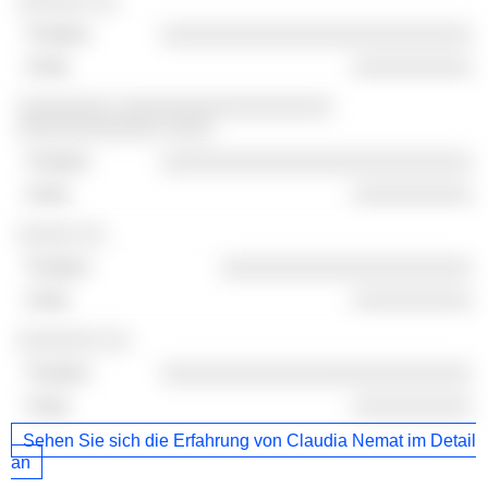
░░░░░░ ░░
░░░░░░░░░░░░░░░░░░░░░░░░░░
░░░░░░░░░░
░░░░░░░░ ░░░░░░░░░░░░░░░░░░
░░░░░░░░░░░░ ░░░░
░░░░░░░░░░░░░░░░░░░░░░░░░░
░░░░░░░░░░
░░░░░ ░░
░░░░░░░░░░░░░░░░░░░░░
░░░░░░░░░░
░░░░░░░ ░░
░░░░░░░░░░░░░░░░░░░░░░░░░░
░░░░░░░░░░
Sehen Sie sich die Erfahrung von Claudia Nemat im Detail
an