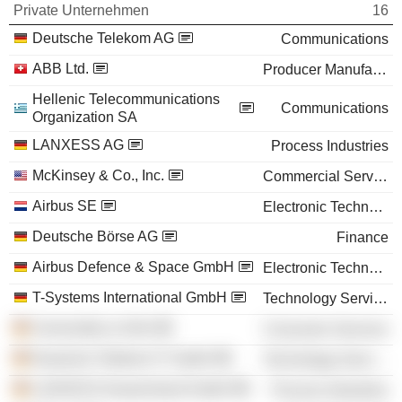
Private Unternehmen
16
Deutsche Telekom AG
Communications
ABB Ltd.
Producer Manufacturing
Hellenic Telecommunications
Communications
Organization SA
LANXESS AG
Process Industries
McKinsey & Co., Inc.
Commercial Services
Airbus SE
Electronic Technology
Deutsche Börse AG
Finance
Airbus Defence & Space GmbH
Electronic Technology
T-Systems International GmbH
Technology Services
Universität zu Köln
Consumer Services
Deutsche Telekom IT GmbH
Technology Services
LANXESS Deutschland GmbH
Process Industries