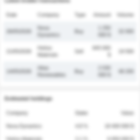
Latest insider transactions
Date
Company
Type
Amount
Volume
Nova
1 250
26/05/2026
Buy
32 000
Dynamics
000 $
Helios
845 000
21/05/2026
Sell
19 500
Materials
$
Atlas
2 030
14/05/2026
Buy
48 200
Renewables
000 $
Estimated holdings
Company
Stake
Value
Nova Dynamics
4.8 %
18 400 000 $
Helios Materials
2.1 %
6 950 000 $