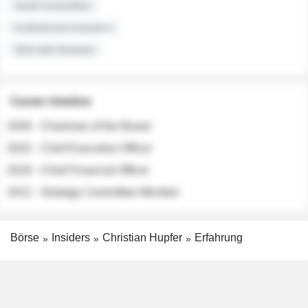
Audit Committee
Institutional Investors
Sell-side Analysts
Career timeline
2026 - Chairman of the Board
2022 - Chief Executive Officer
2018 - Chief Financial Officer
2012 - Strategy Committee Member
Börse
Insiders
Christian Hupfer
Erfahrung