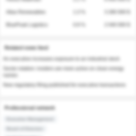
Atlas Renewables
1.3 %
3 280 000 $
BluePeak Logistics
0.9 %
2 040 000 $
Related news feed
An executive increases exposure to an industrial stock
Sector rotation: insiders are more active on clean energy
names
New regulatory filing published for executive transactions
Professional network
Executive Management
Board of Directors