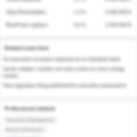
Atlas Renewables
1.3 %
3 280 000 $
BluePeak Logistics
0.9 %
2 040 000 $
Related news feed
An executive increases exposure to an industrial stock
Sector rotation: insiders are more active on clean energy
names
New regulatory filing published for executive transactions
Professional network
Executive Management
Board of Directors