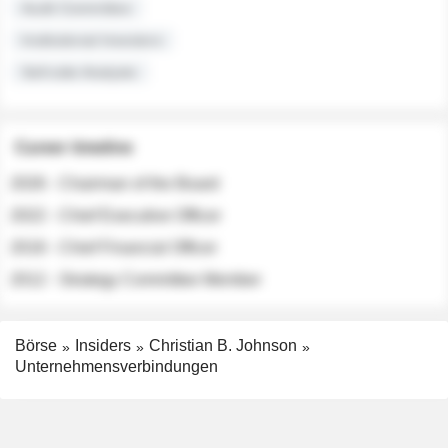
Audit Committee
Institutional Investors
Sell-side Analysts
Career timeline
2026 - Chairman of the Board
2022 - Chief Executive Officer
2018 - Chief Financial Officer
2012 - Strategy Committee Member
Börse
Insiders
Christian B. Johnson
Unternehmensverbindungen