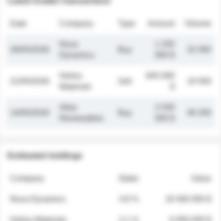
Latest insider transactions
Date
Company
Type
Amount
Volume
Nova
1 250
26/05/2026
Buy
32 000
Dynamics
000 $
Helios
845 000
21/05/2026
Sell
19 500
Materials
$
Atlas
2 030
14/05/2026
Buy
48 200
Renewables
000 $
Estimated holdings
Company
Stake
Value
Nova Dynamics
4.8 %
18 400 000 $
Helios Materials
2.1 %
6 950 000 $