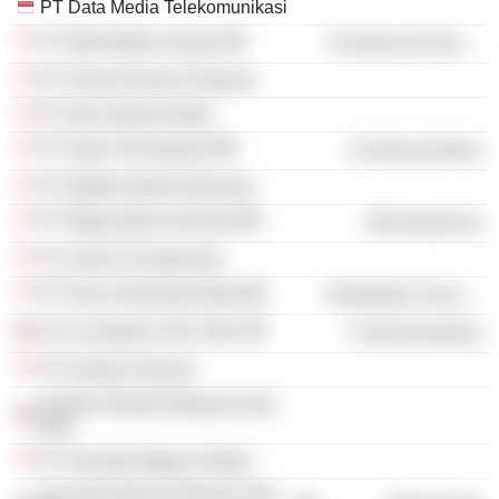
PT Data Media Telekomunikasi
PT Multi Media Selular
Commercial Services
PT Prima Pesona Prakarsa
PT Eka Sukses Abadi
PT Data Citra Mandiri
Communications
PT Mobile World Indonesia
PT Mega Mulia Servindo
Miscellaneous
PT Sushi Tei Indonesia
PT Nusa Gemilang Abadi
Distribution Services
CG Computers Sdn. Bhd.
Communications
PT Erafone Dotcom
Erafone Retails Malaysia Sdn.
Bhd.
PT Inovedia Magna Global
Era International Network Sdn.