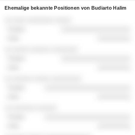
Ehemalige bekannte Positionen von Budiarto Halim
Unternehmen
Position
Ende
░░ ░░░░ ░░░░░░░░ ░░░░░
░░░░░░░░░░░░░░░░░░░░░
░░░░░░░░░░
░░ ░░░░░ ░░░░░░ ░░░░░░░░
░░░░░░░░░░░░░░░░░░░░░
░░░░░░░░░░
░░ ░░░░░░ ░░░░░ ░░░░░░░░░
░░░░░░░░░░░░░░░░░░░░░░░░░░
░░░░░░░░░░
░░ ░░░░░░░ ░░░░░░
░░░░░░░░░░░░░░░░░░░░░░░░░░
░░░░░░░░░░