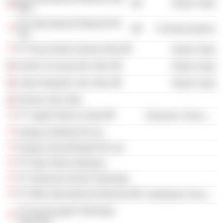
Retail Trade
Bhd.
Era International Network Pte
Communications
Ltd.
PT Nusa Abadi Sukses Artha
Retail Trade
Switch Concept Sdn. Bhd.
Retail Trade
Urban Republic Sdn. Bhd.
Retail Trade
Techero Sdn. Bhd.
PT Jagad Utama Lestari
Electronic Technology
Erajaya Holding Pte Ltd.
Erajaya Swasembada Pte Ltd.
PT Data Tekno Indotama
PT Indonesia Orisinil Teknologi
PT Mitra International Indonesia
Distribution Services
PT Asia Anugrah Teknologi
Indonesia