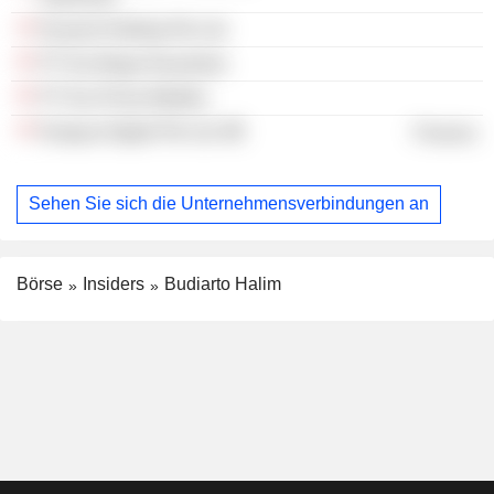
Eravest Holding Pte Ltd.
PT Era Boga Nusantara
PT Era Prima Medika
Erajaya Digital Pte Ltd.
Finance
Sehen Sie sich die Unternehmensverbindungen an
Börse
Insiders
Budiarto Halim