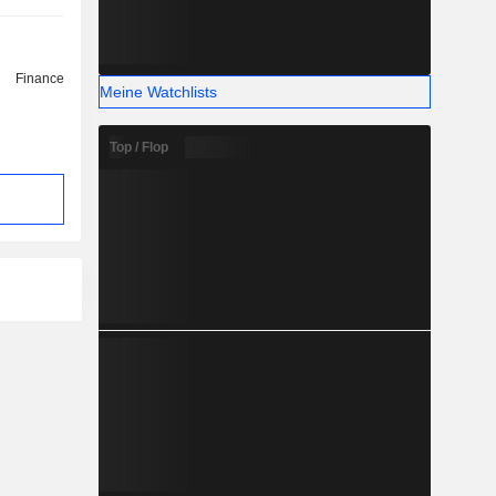
Finance
Meine Watchlists
Top / Flop