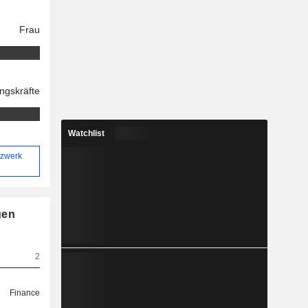
Frau
ngskräfte
Watchlist
tzwerk
gen
2
Finance