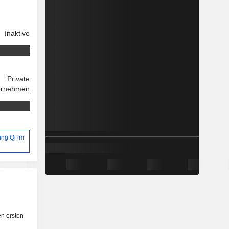
Inaktive
Private
ernehmen
ing Qi im
n ersten